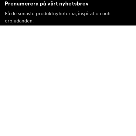
Prenumerera på vårt nyhetsbrev
Få de senaste produktnyheterna, inspiration och
erbjudanden.
Privatkund
Återförsäljare
Prenumerera
Besök en annan lokal marknad
©
2026
Focus Nordic AB