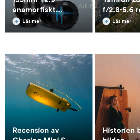
anamorfiskt
f/2.8-5.6 
objektiv
Läs mer
Läs mer
Recension av
Historien