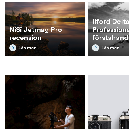
Ilford Delt
NiSi Jetmag Pro
Professiona
recension
förstahand
högupplös
Läs mer
Läs mer
svartvita b