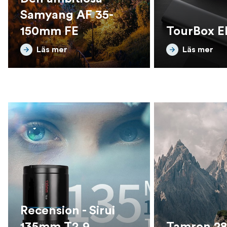
Samyang AF 35-
150mm FE
TourBox El
Läs mer
Läs mer
Recension - Sirui
135mm T2.9
Tamron 2