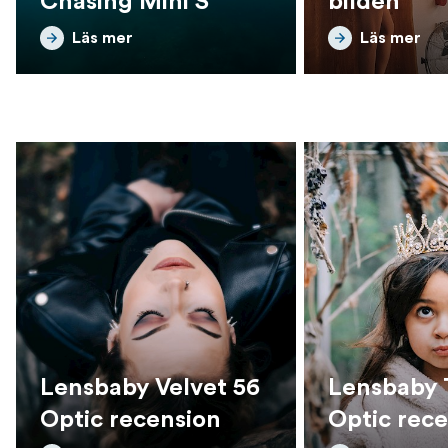
Chasing Mini S
bilden
Läs mer
Läs mer
Lensbaby Velvet 56
Lensbaby 
Optic recension
Optic rec