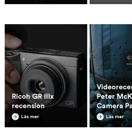
Videorece
Ricoh GR IIIx
Peter McK
recension
Camera Pa
Gomatic
Läs mer
Läs mer