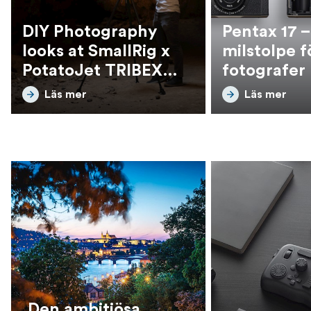
DIY Photography
Pentax 17 –
looks at SmallRig x
milstolpe f
PotatoJet TRIBEX
fotografer
tripod
Läs mer
Läs mer
Den ambitiösa