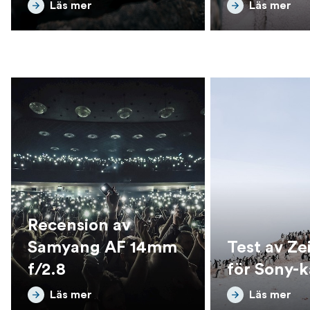
Läs mer
Läs mer
Recension av
Samyang AF 14mm
Test av Zei
f/2.8
för Sony-
Läs mer
Läs mer