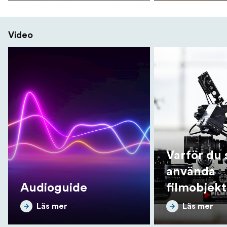
Video
Varför du 
använda
Audioguide
filmobjekt
de skiljer 
Läs mer
Läs mer
fotoobjekt