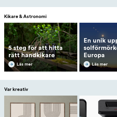
Kikare & Astronomi
En unik upp
5 steg för att hitta
solförmörk
rätt handkikare
Europa
Läs mer
Läs mer
Var kreativ