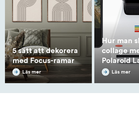
Hur man s
5 sätt att dekorera
collage m
med Focus-ramar
Polaroid L
Läs mer
Läs mer