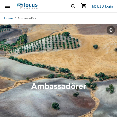
B2B login
Home
Ambassadörer
Ambassadörer