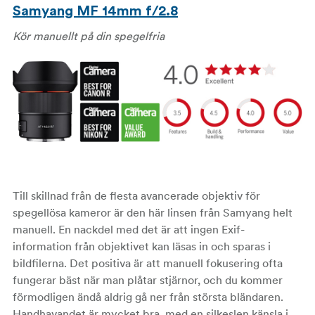
Samyang MF 14mm f/2.8
Kör manuellt på din spegelfria
Till skillnad från de flesta avancerade objektiv för
spegellösa kameror är den här linsen från Samyang helt
manuell. En nackdel med det är att ingen Exif-
information från objektivet kan läsas in och sparas i
bildfilerna. Det positiva är att manuell fokusering ofta
fungerar bäst när man plåtar stjärnor, och du kommer
förmodligen ändå aldrig gå ner från största bländaren.
Handhavandet är mycket bra, med en silkeslen känsla i