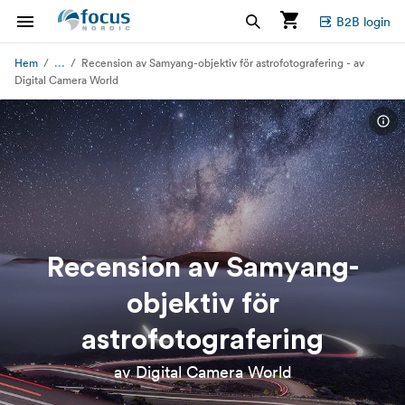
B2B login
...
Hem
Recension av Samyang-objektiv för astrofotografering - av
Digital Camera World
Recension av Samyang-
objektiv för
astrofotografering
av Digital Camera World