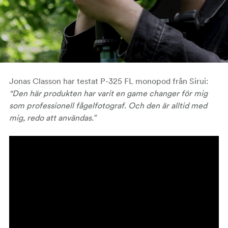
Jonas Classon har testat P-325 FL monopod från Sirui:
"Den här produkten har varit en game changer för mig
som professionell fågelfotograf. Och den är alltid med
mig, redo att användas.”