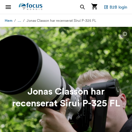
B2B login
...
Hem
Jonas Classon har recenserat Sirui P-325 FL
Jonas Classon har
recenserat Sirui P-325 FL