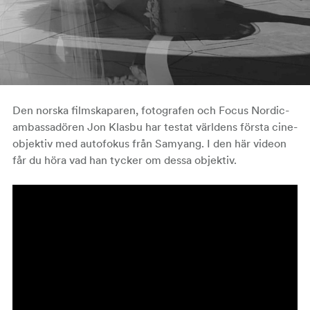
Den norska filmskaparen, fotografen och Focus Nordic-
ambassadören Jon Klasbu har testat världens första cine-
objektiv med autofokus från Samyang. I den här videon
får du höra vad han tycker om dessa objektiv.