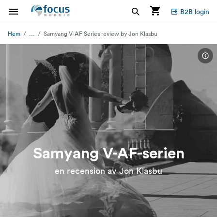
B2B login
...
Hem
Samyang V-AF Series review by Jon Klasbu
Samyang V-AF-serien
en recension av Jon Klasbu