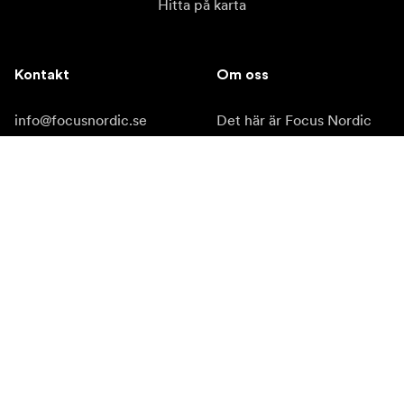
Hitta på karta
Kontakt
Om oss
info@focusnordic.se
Det här är Focus Nordic
tel: +46 31 336 23 00
Bli återförsäljare
Instagram
Tillgänglighet
Facebook
YouTube
LinkedIn
Inspiration
Ambassadörer
Inspiration