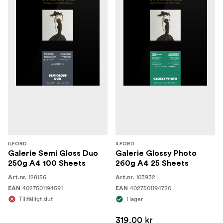
ILFORD
ILFORD
Galerie Semi Gloss Duo
Galerie Glossy Photo
250g A4 100 Sheets
260g A4 25 Sheets
128156
103932
Art.nr.
Art.nr.
4027501194591
4027501194720
EAN
EAN
Tillfälligt slut
I lager
319,00 kr