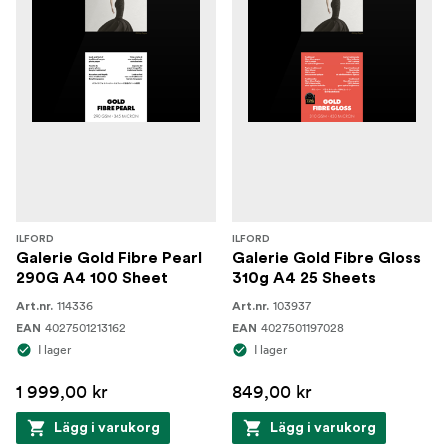
ILFORD
ILFORD
Galerie Gold Fibre Pearl
Galerie Gold Fibre Gloss
290G A4 100 Sheet
310g A4 25 Sheets
114336
103937
Art.nr.
Art.nr.
4027501213162
4027501197028
EAN
EAN
I lager
I lager
1 999,00 kr
849,00 kr
Lägg i varukorg
Lägg i varukorg