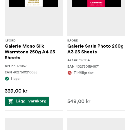
ILFORD
ILFORD
Galerie Mono Silk
Galerie Satin Photo 260g
Warmtone 250g A4 25
A3 25 Sheets
Sheets
128154
Art.nr.
128157
Art.nr.
4027501194874
EAN
4027501210055
EAN
Tillfälligt slut
I lager
339,00 kr
549,00 kr
Lägg i varukorg