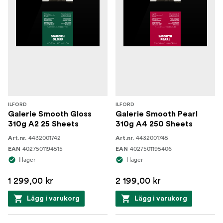
ILFORD
ILFORD
Galerie Smooth Gloss
Galerie Smooth Pearl
310g A2 25 Sheets
310g A4 250 Sheets
4432001742
4432001745
Art.nr.
Art.nr.
4027501194515
4027501195406
EAN
EAN
I lager
I lager
1 299,00 kr
2 199,00 kr
Lägg i varukorg
Lägg i varukorg