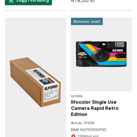
479,00 kr
Lägg i varukorg
Kommer snart
ILFORD
Ilfocolor Single Use
Camera Rapid Retro
Edition
117639
Art.nr.
4027501224793
EAN
Tillfälligt slut