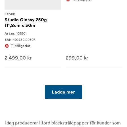
ILFORD
Studio Glossy 250g
111,8cm x 30m
105501
Art.nr.
4027501203071
EAN
Tillfälligt slut
2 499,00 kr
299,00 kr
Ladda mer
Idag producerar Ilford bläckstrålepapper för kunder som