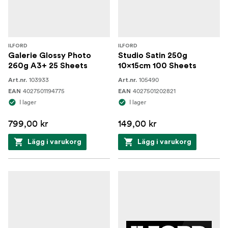
ILFORD
ILFORD
Galerie Glossy Photo
Studio Satin 250g
260g A3+ 25 Sheets
10x15cm 100 Sheets
103933
105490
Art.nr.
Art.nr.
4027501194775
4027501202821
EAN
EAN
I lager
I lager
799,00 kr
149,00 kr
Lägg i varukorg
Lägg i varukorg