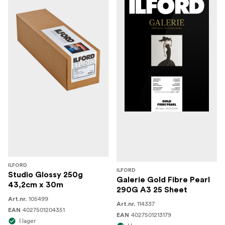
ILFORD
ILFORD
Studio Glossy 250g
Galerie Gold Fibre Pearl
43,2cm x 30m
290G A3 25 Sheet
105499
Art.nr.
114337
Art.nr.
4027501204351
EAN
4027501213179
EAN
I lager