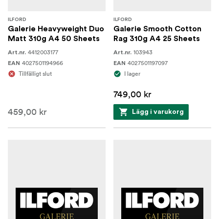
ILFORD
ILFORD
Galerie Heavyweight Duo
Galerie Smooth Cotton
Matt 310g A4 50 Sheets
Rag 310g A4 25 Sheets
4412003177
103943
Art.nr.
Art.nr.
4027501194966
4027501197097
EAN
EAN
Tillfälligt slut
I lager
749,00 kr
459,00 kr
Lägg i varukorg