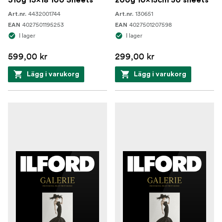
310g 13x18 100 Sheets
200g 10x15cm 50 sheets
4432001744
130651
Art.nr.
Art.nr.
4027501195253
4027501207598
EAN
EAN
I lager
I lager
599,00 kr
299,00 kr
Lägg i varukorg
Lägg i varukorg