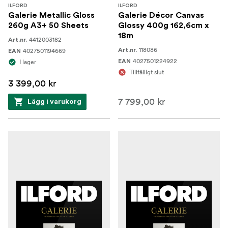
ILFORD
ILFORD
Galerie Metallic Gloss
Galerie Décor Canvas
260g A3+ 50 Sheets
Glossy 400g 162,6cm x
18m
4412003182
Art.nr.
118086
4027501194669
Art.nr.
EAN
4027501224922
I lager
EAN
Tillfälligt slut
3 399,00 kr
7 799,00 kr
Lägg i varukorg