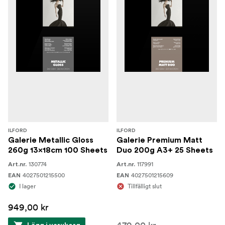
ILFORD
ILFORD
Galerie Metallic Gloss
Galerie Premium Matt
260g 13x18cm 100 Sheets
Duo 200g A3+ 25 Sheets
130774
117991
Art.nr.
Art.nr.
4027501215500
4027501215609
EAN
EAN
I lager
Tillfälligt slut
949,00 kr