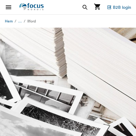
B2B login
...
Hem
Ilford