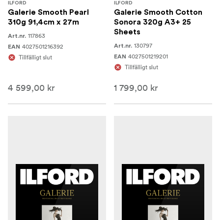
ILFORD
ILFORD
Galerie Smooth Pearl
Galerie Smooth Cotton
310g 91,4cm x 27m
Sonora 320g A3+ 25
Sheets
117863
Art.nr.
130797
4027501216392
Art.nr.
EAN
4027501219201
Tillfälligt slut
EAN
Tillfälligt slut
4 599,00 kr
1 799,00 kr