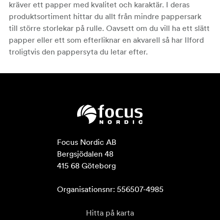
kräver ett papper med kvalitet och karaktär. I deras
produktsortiment hittar du allt från mindre pappersark
till större storlekar på rulle. Oavsett om du vill ha ett slätt
papper eller ett som efterliknar en akvarell så har Ilford
troligtvis den pappersyta du letar efter.
Focus Nordic AB

Bergsjödalen 48

415 68 Göteborg

Organisationsnr: 556507-4985
Hitta på karta