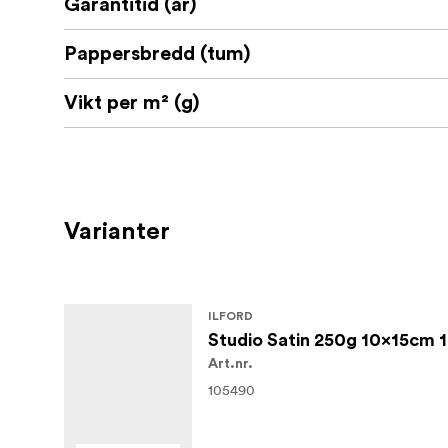
Garantitid (år)
Pappersbredd (tum)
Vikt per m² (g)
Varianter
ILFORD
Studio Satin 250g 10x15cm 
Art.nr.
105490