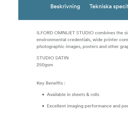
Beskrivning
Tekniska speci
ILFORD OMNIJET STUDIO combines the signa
environmental credentials, wide printer compa
photographic images, posters and other gra
STUDIO SATIN
250gsm
Key Benefits :
Available in sheets & rolls
Excellent imaging performance and p
Instant dry, high speed printing