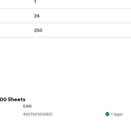
1
24
250
100 Sheets
EAN
4027501202821
I lager