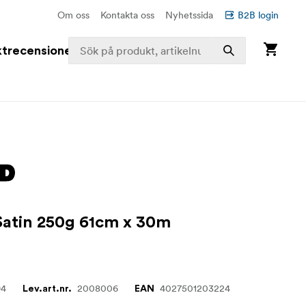
Om oss
Kontakta oss
Nyhetssida
B2B login
trecensioner
Satin 250g 61cm x 30m
94
2008006
4027501203224
Lev.art.nr.
EAN