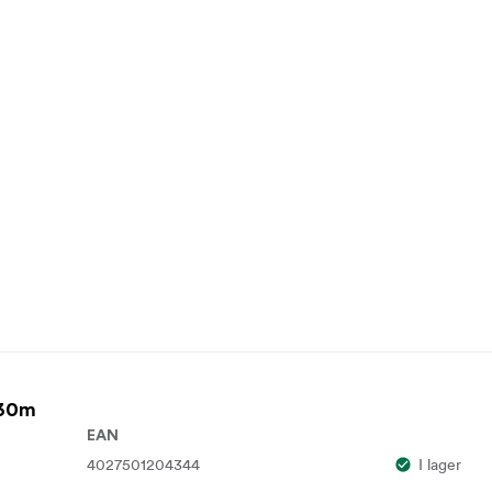
 30m
EAN
4027501204344
I lager