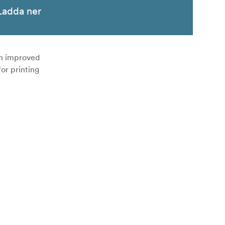
Ladda ner
h improved
for printing