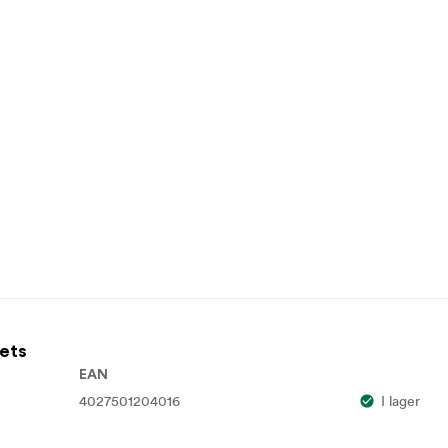
eets
EAN
4027501204016
I lager