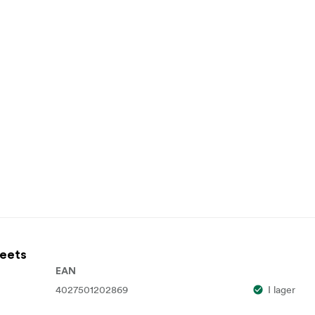
heets
EAN
4027501202869
I lager