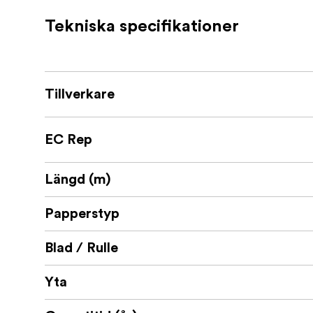
Superb, consistent print performance
Tekniska specifikationer
PEFC certified
ILFORD logo backprint
Tillverkare
EC Rep
Längd (m)
Papperstyp
Blad / Rulle
Yta