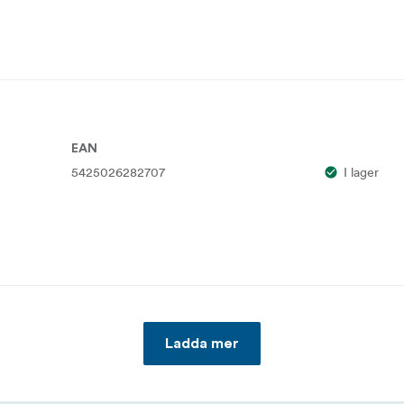
EAN
5425026282707
I lager
Ladda mer