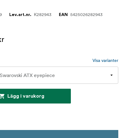
9
K282943
5425026282943
Lev.art.nr.
EAN
kr
Visa varianter
Lägg i varukorg