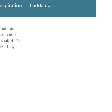
Inspiration
Ladda ner
 under de
 som de är
 snabbt nås,
äkerhet,