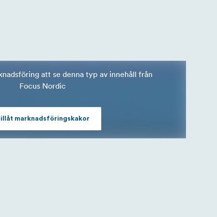
rknadsföring att se denna typ av innehåll från
Focus Nordic
illåt marknadsföringskakor