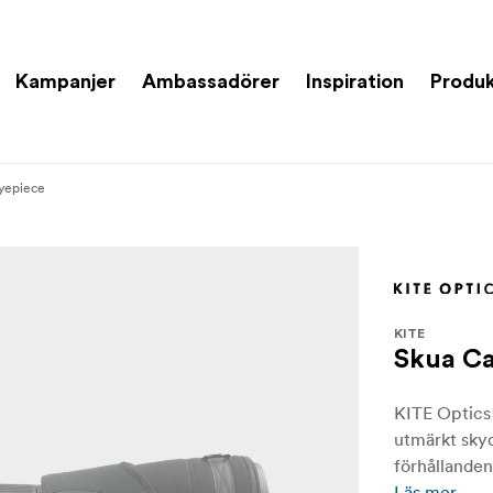
Kampanjer
Ambassadörer
Inspiration
Produk
yepiece
KITE
Skua Ca
KITE Optics 
utmärkt sky
förhållanden
Läs mer