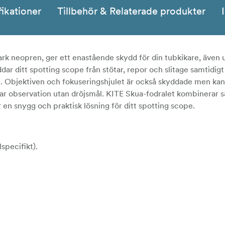
fikationer
Tillbehör & Relaterade produkter
stark neopren, ger ett enastående skydd för din tubkikare, även
r ditt spotting scope från stötar, repor och slitage samtidigt
kt. Objektiven och fokuseringshjulet är också skyddade men kan
lbar observation utan dröjsmål. KITE Skua-fodralet kombinerar s
 en snygg och praktisk lösning för ditt spotting scope.
specifikt).