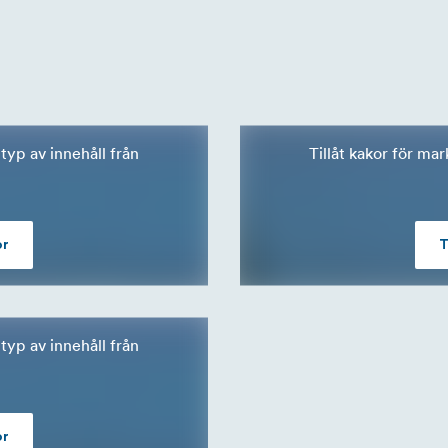
typ av innehåll från
Tillåt kakor för ma
or
T
typ av innehåll från
or