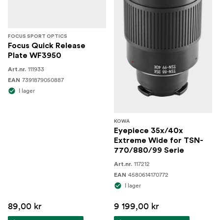
FOCUS SPORT OPTICS
Focus Quick Release
Plate WF3950
111933
Art.nr.
7391879050887
EAN
I lager
KOWA
Eyepiece 35x/40x
Extreme Wide for TSN-
770/880/99 Serie
117212
Art.nr.
4580614170772
EAN
I lager
89,00 kr
9 199,00 kr