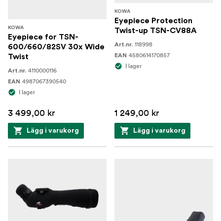
KOWA
Eyepiece Protection
KOWA
Twist-up TSN-CV88A
Eyepiece for TSN-
118998
Art.nr.
600/660/82SV 30x Wide
4580614170857
EAN
Twist
I lager
4110000116
Art.nr.
4987067390540
EAN
I lager
3 499,00 kr
1 249,00 kr
Lägg i varukorg
Lägg i varukorg