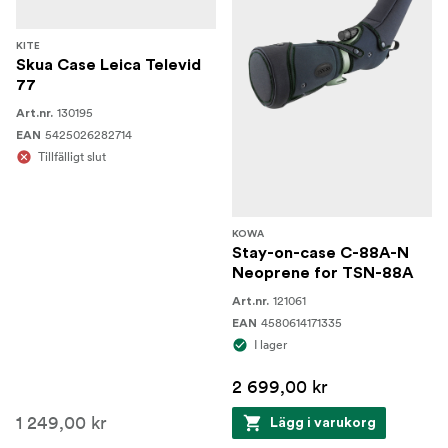
KITE
Skua Case Leica Televid
77
130195
Art.nr.
5425026282714
EAN
Tillfälligt slut
KOWA
Stay-on-case C-88A-N
Neoprene for TSN-88A
121061
Art.nr.
4580614171335
EAN
I lager
2 699,00 kr
1 249,00 kr
Lägg i varukorg