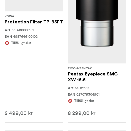
KOWA
Protection Filter TP-95FT
4110000151
Art.nr.
4987646100102
EAN
Tillfälligt slut
RICOH/PENTAX
Pentax Eyepiece SMC
XW 16.5
121917
Art.nr.
027075304901
EAN
Tillfälligt slut
2 499,00 kr
8 299,00 kr