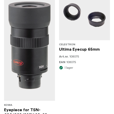
CELESTRON
Ultima Eyecup 65mm
108075
Art.nr.
108075
EAN
I lager
KOWA
Eyepiece for TSN-