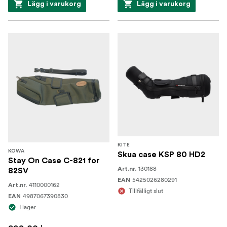
Lägg i varukorg
Lägg i varukorg
KITE
KOWA
Skua case KSP 80 HD2
Stay On Case C-821 for
130188
Art.nr.
82SV
5425026280291
EAN
4110000162
Art.nr.
Tillfälligt slut
4987067390830
EAN
I lager