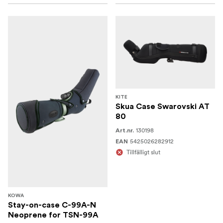
KITE
Skua Case Swarovski AT
80
130198
Art.nr.
5425026282912
EAN
Tillfälligt slut
KOWA
Stay-on-case C-99A-N
Neoprene for TSN-99A