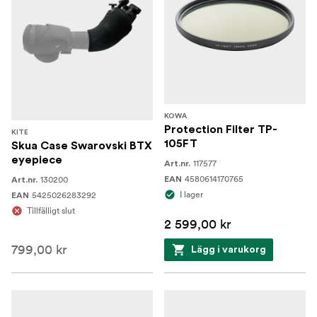
KOWA
Protection Filter TP-
KITE
105FT
Skua Case Swarovski BTX
eyepiece
117577
Art.nr.
4580614170765
130200
EAN
Art.nr.
I lager
5425026283292
EAN
Tillfälligt slut
2 599,00 kr
799,00 kr
Lägg i varukorg