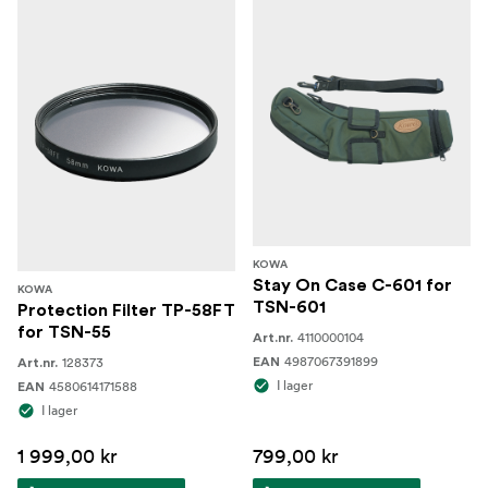
KOWA
Stay On Case C-601 for
KOWA
TSN-601
Protection Filter TP-58FT
for TSN-55
4110000104
Art.nr.
4987067391899
128373
EAN
Art.nr.
I lager
4580614171588
EAN
I lager
1 999,00 kr
799,00 kr