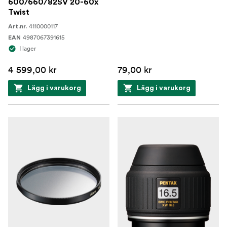
600/660/82SV 20-60x
Twist
4110000117
Art.nr.
4987067391615
EAN
I lager
4 599,00 kr
79,00 kr
Lägg i varukorg
Lägg i varukorg