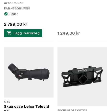
117579
Art.nr.
4580614171151
EAN
I lager
2 799,00 kr
1 249,00 kr
Lägg i varukorg
KITE
Skua case Leica Televid
FOCUS SPORT OPTICS