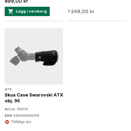
899,00 kr
1 249,00 kr
Lägg i varukorg
KITE
Skua Case Swarovski ATX
obj. 95
130203
Art.nr.
5425026282974
EAN
Tillfälligt slut