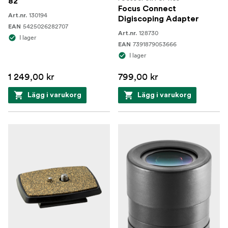
82
Focus Connect
130194
Art.nr.
Digiscoping Adapter
5425026282707
EAN
128730
Art.nr.
I lager
7391879053666
EAN
I lager
1 249,00 kr
799,00 kr
Lägg i varukorg
Lägg i varukorg