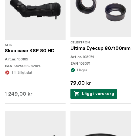
CELESTRON
KITE
Ultima Eyecup 80/100mm
Skua case KSP 80 HD
108074
Art.nr.
130189
Art.nr.
108074
EAN
5425026282820
EAN
I lager
Tillfälligt slut
79,00 kr
1 249,00 kr
Lägg i varukorg