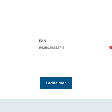
EAN
5425026282714
Ladda mer