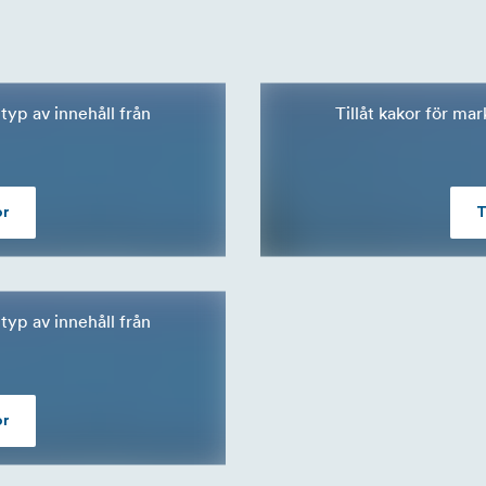
typ av innehåll från
Tillåt kakor för ma
or
T
typ av innehåll från
or