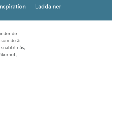
Inspiration
Ladda ner
 under de
 som de är
 snabbt nås,
äkerhet,