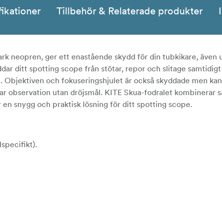
fikationer
Tillbehör & Relaterade produkter
stark neopren, ger ett enastående skydd för din tubkikare, även
r ditt spotting scope från stötar, repor och slitage samtidigt
kt. Objektiven och fokuseringshjulet är också skyddade men kan
lbar observation utan dröjsmål. KITE Skua-fodralet kombinerar s
 en snygg och praktisk lösning för ditt spotting scope.
specifikt).