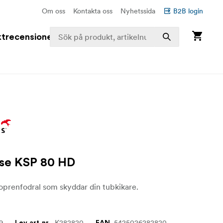
Om oss
Kontakta oss
Nyhetssida
B2B login
trecensioner
se KSP 80 HD
eoprenfodral som skyddar din tubkikare.
9
K282820
5425026282820
Lev.art.nr.
EAN