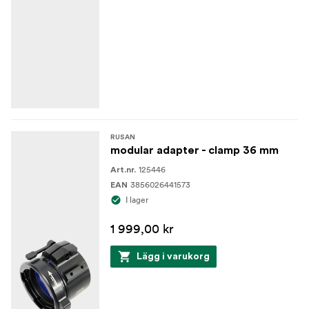
RUSAN
modular adapter - clamp 36 mm
125446
Art.nr.
3856026441573
EAN
I lager
1 999,00 kr
Lägg i varukorg