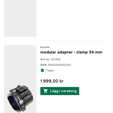
RUSAN
modular adapter - clamp 34 mm
125445
Art.nr.
3856026442594
EAN
I lager
1 999,00 kr
Lägg i varukorg