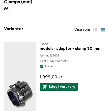
Clamps (mm)
66
Varianter
Visa som
RUSAN
modular adapter - clamp 30 mm
125439
Art.nr.
3856026439990
EAN
I lager
1 999,00 kr
Lägg i varukorg