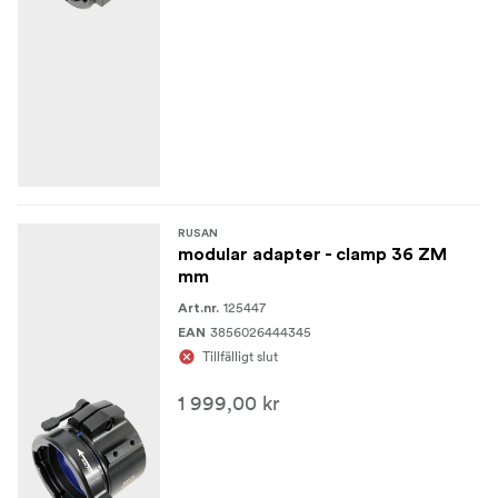
RUSAN
modular adapter - clamp 36 ZM
mm
125447
Art.nr.
3856026444345
EAN
Tillfälligt slut
1 999,00 kr