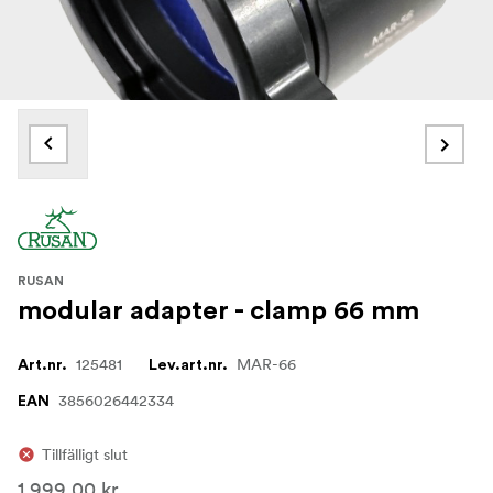
RUSAN
modular adapter - clamp 66 mm
125481
MAR-66
Art.nr.
Lev.art.nr.
3856026442334
EAN
Tillfälligt slut
1 999,00 kr