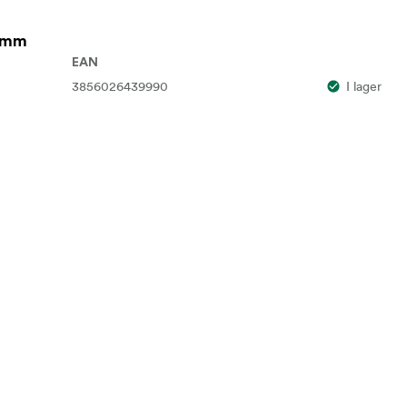
0 mm
EAN
3856026439990
I lager