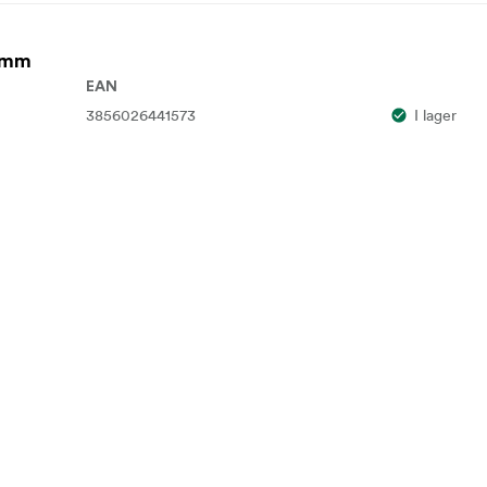
6 mm
EAN
3856026441573
I lager