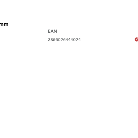
8 mm
EAN
3856026444024