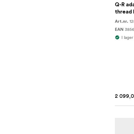
Q-R ada
thread 
12
Art.nr.
385
EAN
I lager
2 099,0