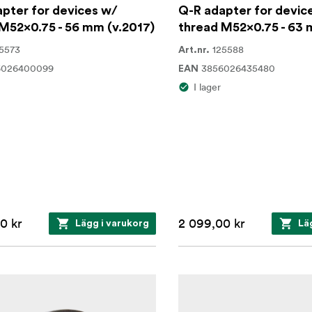
pter for devices w/
Q-R adapter for devic
M52x0.75 - 56 mm (v.2017)
thread M52x0.75 - 63 
5573
125588
Art.nr.
6026400099
3856026435480
EAN
I lager
0 kr
2 099,00 kr
Lägg i varukorg
Lä