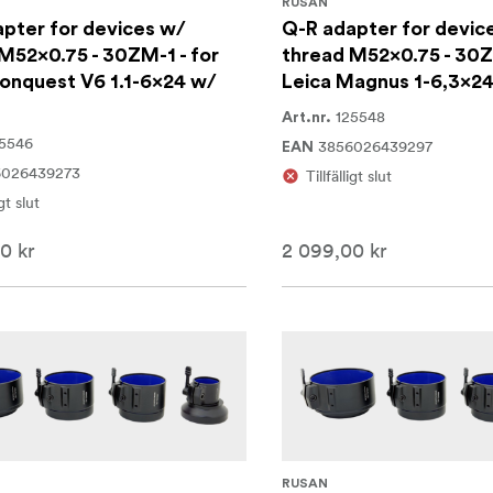
RUSAN
pter for devices w/
Q-R adapter for devic
M52x0.75 - 30ZM-1 - for
thread M52x0.75 - 30Z
onquest V6 1.1-6x24 w/
Leica Magnus 1-6,3x24
125548
Art.nr.
5546
3856026439297
EAN
6026439273
Tillfälligt slut
igt slut
0 kr
2 099,00 kr
RUSAN