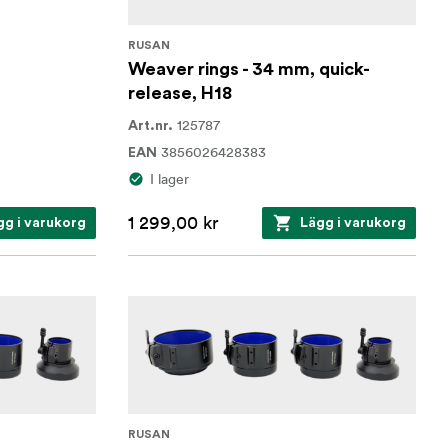
RUSAN
Weaver rings - 34 mm, quick-
release, H18
125787
Art.nr.
3856026428383
EAN
I lager
1 299,00 kr
gg i varukorg
Lägg i varukorg
RUSAN