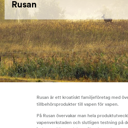
Rusan
Rusan är ett kroatiskt familjeföretag med öve
tillbehörsprodukter till vapen för vapen.
På Rusan övervakar man hela produktutveckli
vapenverkstaden och slutligen testning på de