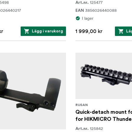
5498
125477
Art.nr.
6026440217
3856026440088
EAN
I lager
kr
1 999,00 kr
Lägg i varukorg
Lä
RUSAN
Quick-detach mount fo
for HIKMICRO Thunder
125842
Art.nr.