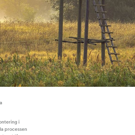
a
ntering i
ela processen