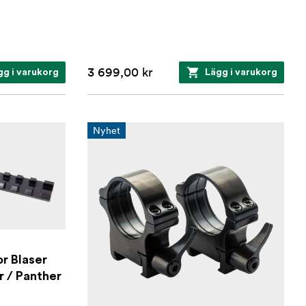
3 699,00 kr
gg i varukorg
Lägg i varukorg
Nyhet
r Blaser
 / Panther