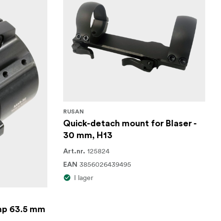
RUSAN
Quick-detach mount for Blaser -
30 mm, H13
125824
Art.nr.
3856026439495
EAN
I lager
amp 63.5 mm