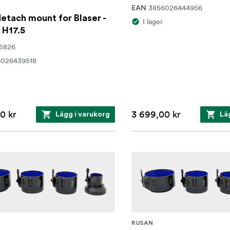
3856026444956
EAN
etach mount for Blaser -
I lager
 H17.5
5826
6026439518
0 kr
3 699,00 kr
Lägg i varukorg
Lä
RUSAN