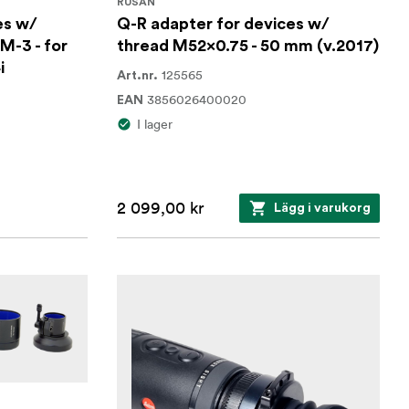
RUSAN
es w/
Q-R adapter for devices w/
M-3 - for
thread M52x0.75 - 50 mm (v.2017)
i
125565
Art.nr.
3856026400020
EAN
I lager
2 099,00 kr
Lägg i varukorg