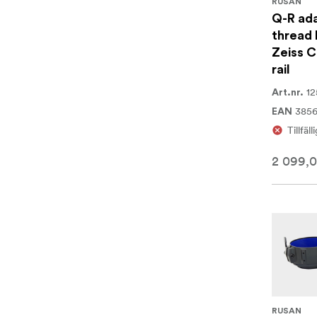
RUSAN
Q-R ada
thread 
Zeiss C
rail
12
Art.nr.
385
EAN
Tillfäll
2 099,0
RUSAN