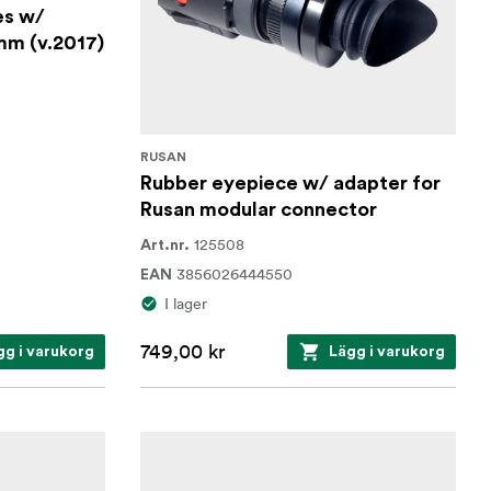
es w/
mm (v.2017)
RUSAN
Rubber eyepiece w/ adapter for
Rusan modular connector
125508
Art.nr.
3856026444550
EAN
I lager
749,00 kr
gg i varukorg
Lägg i varukorg