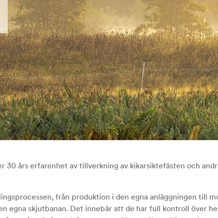
r 30 års erfarenhet av tillverkning av kikarsiktefästen och andr
ngsprocessen, från produktion i den egna anläggningen till mo
n egna skjutbanan. Det innebär att de har full kontroll över h