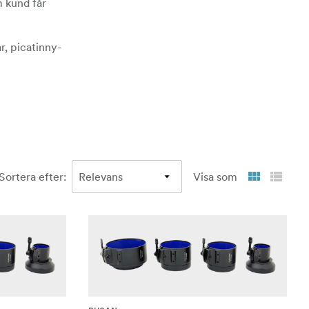
m kund får
r, picatinny-
Sortera efter
:
Visa som