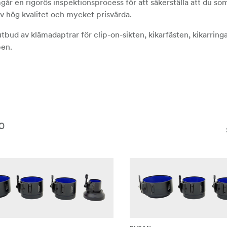
går en rigorös inspektionsprocess för att säkerställa att du so
v hög kvalitet och mycket prisvärda.
utbud av klämadaptrar för clip-on-sikten, kikarfästen, kikarringa
pen.
0