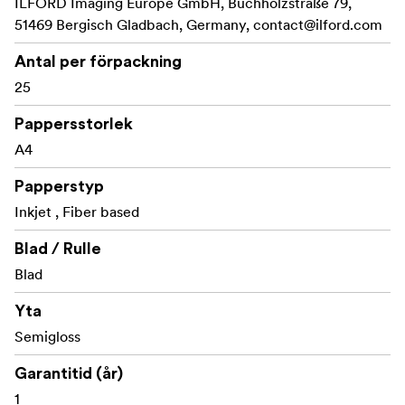
ILFORD Imaging Europe GmbH, Buchholzstraße 79,
51469 Bergisch Gladbach, Germany,
contact@ilford.com
Antal per förpackning
25
Pappersstorlek
A4
Papperstyp
Inkjet , Fiber based
Blad / Rulle
Blad
Yta
Semigloss
Garantitid (år)
1