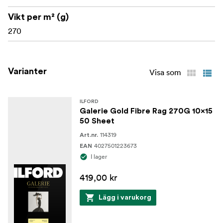
Vikt per m² (g)
270
Varianter
Visa som
ILFORD
Galerie Gold Fibre Rag 270G 10x15
50 Sheet
114319
Art.nr.
4027501223673
EAN
I lager
419,00 kr
Lägg i varukorg