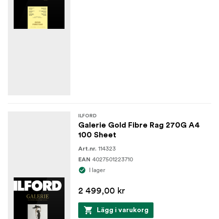
ILFORD
Galerie Gold Fibre Rag 270G A4
100 Sheet
114323
Art.nr.
4027501223710
EAN
I lager
2 499,00 kr
Lägg i varukorg