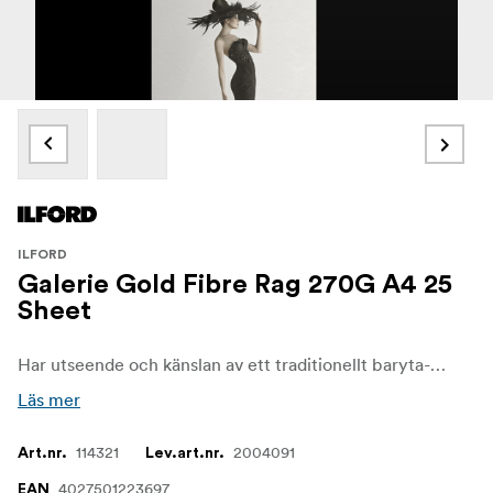
ILFORD
Galerie Gold Fibre Rag 270G A4 25
Sheet
Har utseende och känslan av ett traditionellt baryta-papper, med en unik mjuk struktur och halvblank yta.
Läs mer
114321
2004091
Art.nr.
Lev.art.nr.
4027501223697
EAN