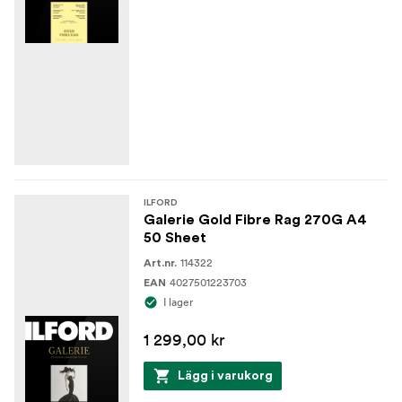
ILFORD
Galerie Gold Fibre Rag 270G A4
50 Sheet
114322
Art.nr.
4027501223703
EAN
I lager
1 299,00 kr
Lägg i varukorg