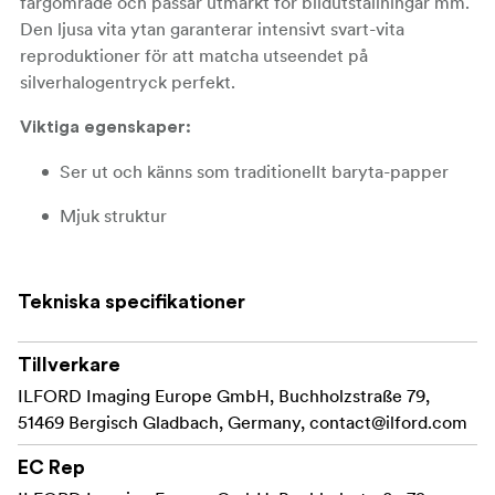
färgområde och passar utmärkt för bildutställningar mm.
Den ljusa vita ytan garanterar intensivt svart-vita
reproduktioner för att matcha utseendet på
silverhalogentryck perfekt.
Viktiga egenskaper:
Ser ut och känns som traditionellt baryta-papper
Mjuk struktur
Halvmatt
Tekniska specifikationer
: Pigmenterat
Typ av Bläck
Tillverkare
ILFORD Imaging Europe GmbH, Buchholzstraße 79,
51469 Bergisch Gladbach, Germany,
contact@ilford.com
EC Rep