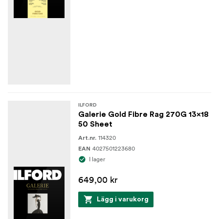
ILFORD
Galerie Gold Fibre Rag 270G 13x18
50 Sheet
114320
Art.nr.
4027501223680
EAN
I lager
649,00 kr
Lägg i varukorg