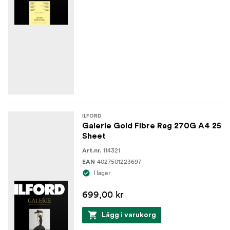
ILFORD
Galerie Gold Fibre Rag 270G A4 25
Sheet
114321
Art.nr.
4027501223697
EAN
I lager
699,00 kr
Lägg i varukorg