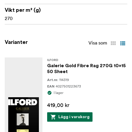
Vikt per m² (g)
270
Varianter
Visa som
ILFORD
Galerie Gold Fibre Rag 270G 10x15
50 Sheet
114319
Art.nr.
4027501223673
EAN
I lager
419,00 kr
Lägg i varukorg