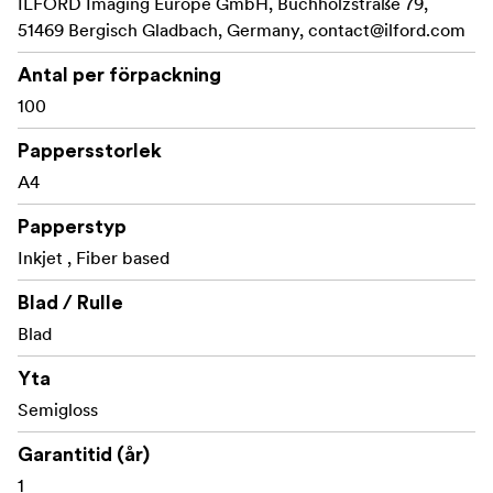
ILFORD Imaging Europe GmbH, Buchholzstraße 79,
51469 Bergisch Gladbach, Germany,
contact@ilford.com
Antal per förpackning
100
Pappersstorlek
A4
Papperstyp
Inkjet , Fiber based
Blad / Rulle
Blad
Yta
Semigloss
Garantitid (år)
1