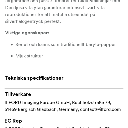
färgområde och passar utmärkt för bildutställningar mm.
Den ljusa vita ytan garanterar intensivt svart-vita
reproduktioner för att matcha utseendet på
silverhalogentryck perfekt.
Viktiga egenskaper:
Ser ut och känns som traditionellt baryta-papper
Mjuk struktur
Halvmatt
Tekniska specifikationer
: Pigmenterat
Typ av Bläck
Tillverkare
ILFORD Imaging Europe GmbH, Buchholzstraße 79,
51469 Bergisch Gladbach, Germany,
contact@ilford.com
EC Rep