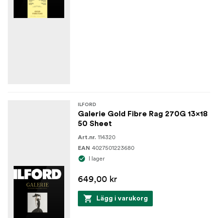
ILFORD
Galerie Gold Fibre Rag 270G 13x18
50 Sheet
114320
Art.nr.
4027501223680
EAN
I lager
649,00 kr
Lägg i varukorg