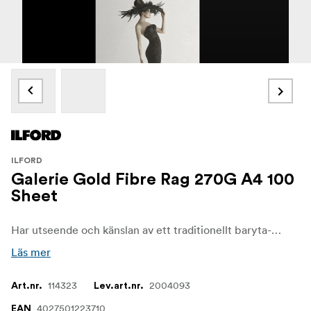
ILFORD
Galerie Gold Fibre Rag 270G A4 100
Sheet
Har utseende och känslan av ett traditionellt baryta-papper, med en unik mjuk struktur och halvblank yta.
Läs mer
114323
2004093
Art.nr.
Lev.art.nr.
4027501223710
EAN