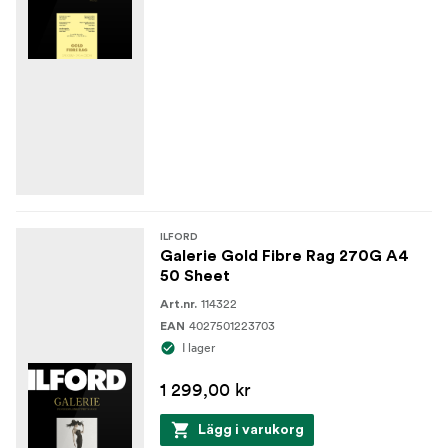
ILFORD
Galerie Gold Fibre Rag 270G A4
50 Sheet
114322
Art.nr.
4027501223703
EAN
I lager
1 299,00 kr
Lägg i varukorg