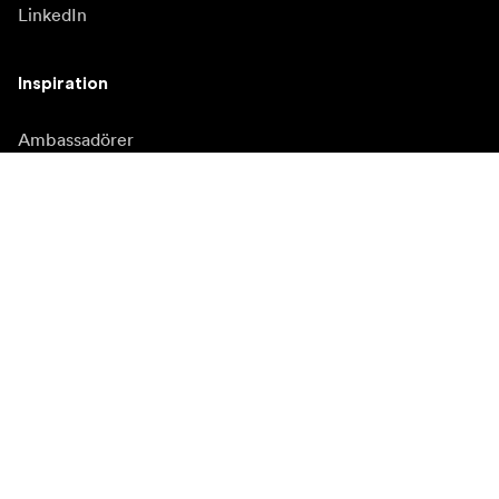
LinkedIn
Inspiration
Ambassadörer
Inspiration
Kampanjer
Nyhetssida
Mediabank
Firmware och
uppdateringar
Prenumerera på vårt nyhetsbrev
Få de senaste produktnyheterna, inspiration och