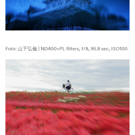
Foto: 山下弘倫 | ND400+PL filters, f/8, 95.8 sec, ISO100