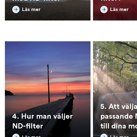
Läs mer
Läs mer
5. Att väl
4. Hur man väljer
passande N
ND-filter
till dina m