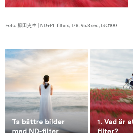
Foto: 原田史生 | ND+PL filters, f/8, 95.8 sec, ISO100
Ta bättre bilder
1. Vad är e
med ND-filter
filter?