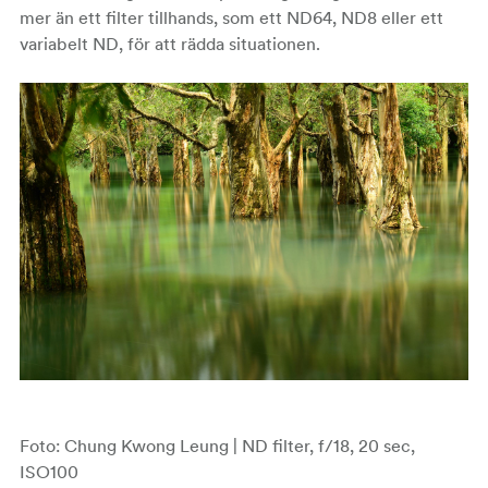
mer än ett filter tillhands, som ett ND64, ND8 eller ett
variabelt ND, för att rädda situationen.
Foto: Chung Kwong Leung | ND filter, f/18, 20 sec,
ISO100