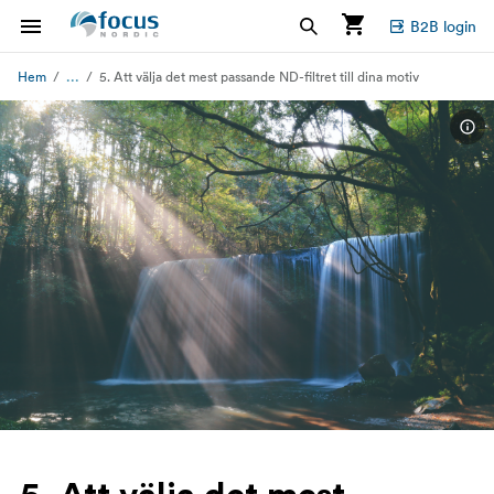
B2B login
...
Hem
5. Att välja det mest passande ND-filtret till dina motiv