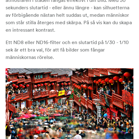
atmosfären i staden fångas effektivt i din bild. Med 30
sekunders slutartid - eller ännu längre - kan silhuetterna
av förbigående nästan helt suddas ut, medan människor
som står stilla återges med skärpa. På så vis kan du skapa
en intressant kontrast.
Ett ND8 eller ND16-filter och en slutartid på 1/30 - 1/10
sek är ett bra val, för att få bilder som fångar
människornas rörelse.