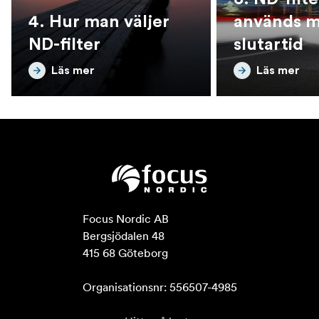
4. Hur man väljer
används m
ND-filter
slutartid
Läs mer
Läs mer
Focus Nordic AB

Bergsjödalen 48

415 68 Göteborg

Organisationsnr: 556507-4985