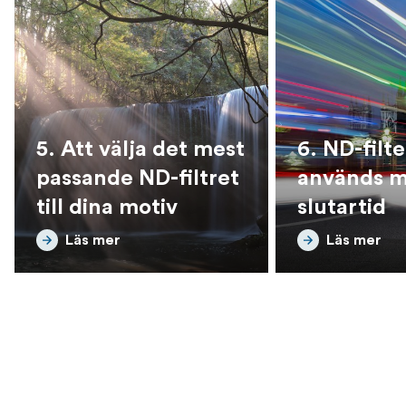
5. Att välja det mest
6. ND-filte
passande ND-filtret
används m
till dina motiv
slutartid
Läs mer
Läs mer