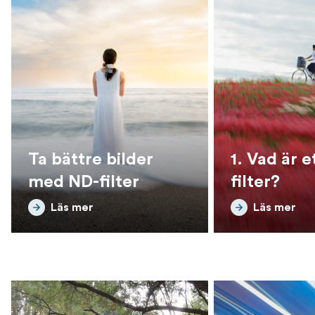
Ta bättre bilder
1. Vad är e
med ND-filter
filter?
Läs mer
Läs mer