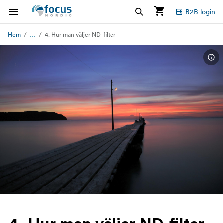
B2B login
...
Hem
4. Hur man väljer ND-filter