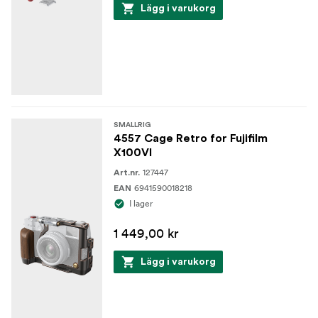
Lägg i varukorg
SMALLRIG
4557 Cage Retro for Fujifilm
X100VI
127447
Art.nr.
6941590018218
EAN
I lager
1 449,00 kr
Lägg i varukorg