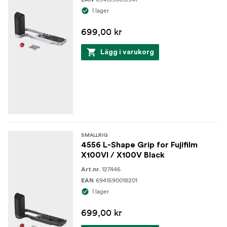
I lager
699,00 kr
Lägg i varukorg
SMALLRIG
4556 L-Shape Grip for Fujifilm
X100VI / X100V Black
127446
Art.nr.
6941590018201
EAN
I lager
699,00 kr