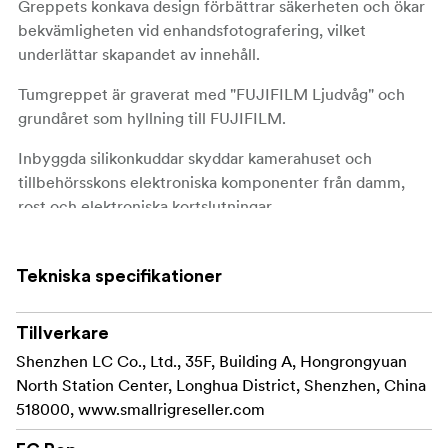
Greppets konkava design förbättrar säkerheten och ökar
bekvämligheten vid enhandsfotografering, vilket
underlättar skapandet av innehåll.
Tumgreppet är graverat med "FUJIFILM Ljudvåg" och
grundåret som hyllning till FUJIFILM.
Inbyggda silikonkuddar skyddar kamerahuset och
tillbehörsskons elektroniska komponenter från damm,
rost och elektroniska kortslutningar.
Den levereras också med en avtryckarknapp för att
säkerställa en mjuk och bekväm fingertouch.
Tekniska specifikationer
Kompatibilitet:
Tillverkare
FUJIFILM X100VI
FUJIFILM X100V
Shenzhen LC Co., Ltd., 35F, Building A, Hongrongyuan
North Station Center, Longhua District, Shenzhen, China
Innehåll:
518000, www.smallrigreseller.com
1x Tumgrepp
1x Avtryckarknapp