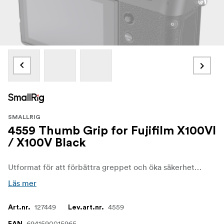
SMALLRIG
4559 Thumb Grip for Fujifilm X100VI
/ X100V Black
Utformat för att förbättra greppet och öka säkerheten när kameran hålls med en hand. Tumgreppet är enkelt att installera genom att skjuta in det i kamerans hot shoe.
Läs mer
127449
4559
Art.nr.
Lev.art.nr.
6941590015965
EAN