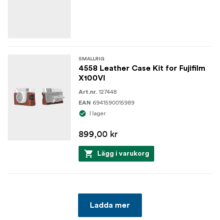
SMALLRIG
4558 Leather Case Kit for Fujifilm
X100VI
127448
Art.nr.
6941590015989
EAN
I lager
899,00 kr
Lägg i varukorg
Ladda mer