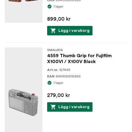
I lager
899,00 kr
Lägg i varukorg
SMALLRIG
4559 Thumb Grip for Fujifilm
X100VI / X100V Black
127449
Art.nr.
6941590015965
EAN
I lager
279,00 kr
Lägg i varukorg