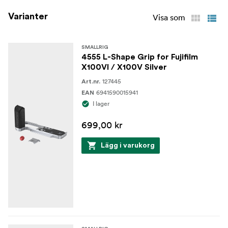
Innehåll:
1x Cage
Varianter
Visa som
1x Skydd för tillbehörsskosko
1x Avtryckarknapp
SMALLRIG
4555 L-Shape Grip for Fujifilm
X100VI / X100V Silver
127445
Art.nr.
6941590015941
EAN
I lager
699,00 kr
Lägg i varukorg