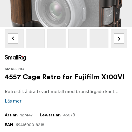
SMALLRIG
4557 Cage Retro for Fujifilm X100VI
Retrostil: åldrad svart metall med bronsfärgade kanter och gyllene nitar. Cagen är tillverkad av aluminiumlegering och är robust och hållbar för att skydda din kamera
Läs mer
127447
4557B
Art.nr.
Lev.art.nr.
6941590018218
EAN