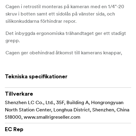
Cagen i retrostil monteras på kameran med en 1/4"-20
skruv i botten samt ett sidolås på vänster sida, och
silikonkuddarna förhindrar repor.
Det inbyggda ergonomiska trähandtaget ger ett stadigt
grepp.
Cagen ger obehindrad åtkomst till kamerans knappar,
kortplatser, LCD-skärm, MCS-omkopplare, batteri mm.
Cagen har flera inbyggda gränssnitt för att tillgodose alla
Tekniska specifikationer
dina behov:
1/4"-20 gängat hål, ARRI 3/8"-16 monteringshål,
tillbehörsskofäste, remhål mm.
Tillverkare
Shenzhen LC Co., Ltd., 35F, Building A, Hongrongyuan
Den är också kompatibel med Smallrig topphandtag
North Station Center, Longhua District, Shenzhen, China
, mikrofon
, RGB-videolampa
,
2736
3487
4055
518000, www.smallrigreseller.com
handledsrem
, mm.
3848
EC Rep
Dessutom finns en Arca-Swiss snabbkopplingsplatta på