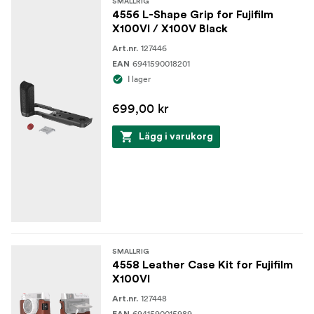
SMALLRIG
4556 L-Shape Grip for Fujifilm
X100VI / X100V Black
127446
Art.nr.
6941590018201
EAN
I lager
699,00 kr
Lägg i varukorg
SMALLRIG
4558 Leather Case Kit for Fujifilm
X100VI
127448
Art.nr.
6941590015989
EAN