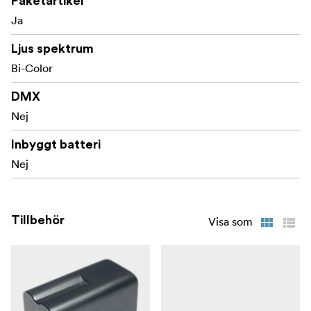
Paketartikel
Ja
Ljusstyrka: Ja, 0 till 100%
Ljus spektrum
Externa mått: 345 x 310 x 30,5 mm
Bi-Color
Nettovikt: 1 kg
DMX
Strömkälla: 15V3A-adapter; Sony-batteri NP-F-
Nej
serien
Inbyggt batteri
I lådan
Nej
2 x Nanlite LumiPad 25 Bi-Color mjuk LED-panel
med hög effekt
Tillbehör
Visa som
2 x nätadapter
2x stativmontering
2x L170 ljusstativ