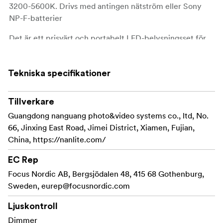
3200-5600K. Drivs med antingen nätström eller Sony
NP-F-batterier
Det är ett prisvärt och portabelt LED-belysningsset för
både video och stillbild. Paketet består av två LED-
paneler, 2 st stativ, nätdelar, kablage och väska.
Tekniska specifikationer
Perfekt för studion
Tillverkare
LumiPad-seriens LED-paneler skapar en snygg diffus
ljusbild med korrekt färgåtergivning med minimal
Guangdong nanguang photo&video systems co., ltd, No.
inställning. Perfekt i studion för livestreaming, vlogging,
66, Jinxing East Road, Jimei District, Xiamen, Fujian,
foto, video och mycket mer.
China, https://nanlite.com/
Kreativ kontroll
EC Rep
Focus Nordic AB, Bergsjödalen 48, 415 68 Gothenburg,
Få ett imponerande resultat utan att lägga till plastfilter
Sweden,
eurep@focusnordic.com
eller tygdiffusion. LumiPad 25: s kontrollknappar gör att
du kan enkelt kan ställa in ljusstyrka från 0-100% och
Ljuskontroll
temperatur från varmt till kallt ljus (3200-5600K).
Dimmer