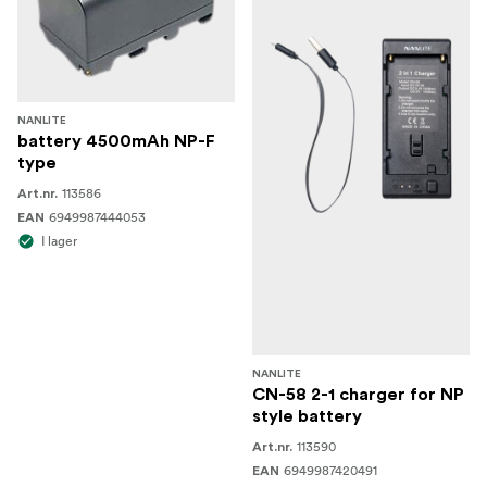
NANLITE
battery 4500mAh NP-F
type
113586
Art.nr.
6949987444053
EAN
I lager
NANLITE
CN-58 2-1 charger for NP
style battery
113590
Art.nr.
6949987420491
EAN