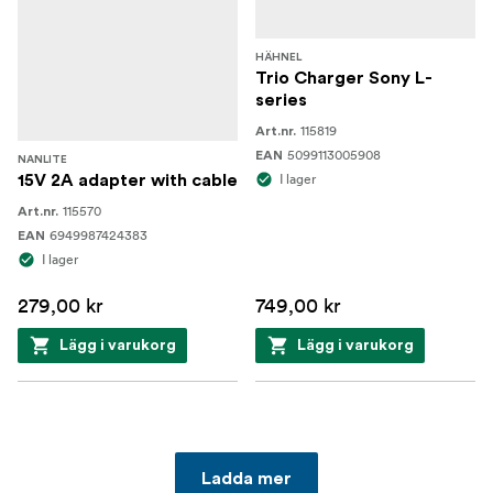
HÄHNEL
Trio Charger Sony L-
series
115819
Art.nr.
5099113005908
EAN
NANLITE
I lager
15V 2A adapter with cable
115570
Art.nr.
6949987424383
EAN
I lager
279,00 kr
749,00 kr
Lägg i varukorg
Lägg i varukorg
Ladda mer