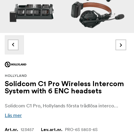
HOLLYLAND
Solidcom C1 Pro Wireless Intercom
System with 6 ENC headsets
Solidcom C1 Pro, Hollylands första trådlösa intercom-headset med full-duplex och dubbla mikrofoner med ENC-teknik (Environmental Noise Cancellation), är otroligt lätt och lätt att använda, vilket är idealiskt för produktionsteam som arbetar i högljudda miljöer där det är viktigt med en exceptionell tydlighet i kommunikationen.
Läs mer
123457
PRO-6S 5803-6S
Art.nr.
Lev.art.nr.