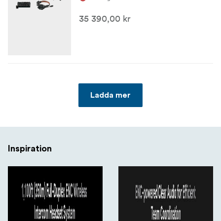
>115dBSPL
35 390,00 kr
Utgång SPL
94±3dBSPL (@94dBSPL, 1 kHz)
ENC
20dB±2
Ladda mer
Nettovikt
Cirka 170 g (6 oz) med batteriet inkluderat för varje
trådlöst headset.
Inspiration
Temperaturområde
0 ℃ till 45 ℃ (arbetsförhållanden) -10 ℃ till 60 ℃
(förvaringstillstånd)
**I lådan (6 personers uppsättning):