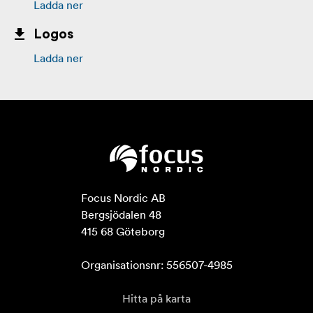
Ladda ner
Logos
Ladda ner
Focus Nordic AB

Bergsjödalen 48

415 68 Göteborg

Organisationsnr: 556507-4985
Hitta på karta