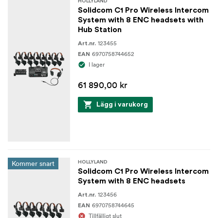
HOLLYLAND
Solidcom C1 Pro Wireless Intercom
Laddningstid
System with 8 ENC headsets with
Cirka 2,5 timmar
Hub Station
123455
Art.nr.
Frekvensåtergivning
6970758744652
EAN
ENC OFF: 150Hz-7kHz (fluktuationsområde: ±6dB) ENC
I lager
ON: 150Hz-7kHz (fluktuationsområde: ±10dB)
61 890,00 kr
Signal-till-brusförhållande
Lägg i varukorg
71±2dB@94dBSPL,1kHz
Distorsion
<1%@94dBSPL, 150Hz-7kHz
Kommer snart
HOLLYLAND
Solidcom C1 Pro Wireless Intercom
Mikrofontyp
System with 8 ENC headsets
Elektret
123456
Art.nr.
6970758744645
EAN
Tillfälligt slut
Input SPL