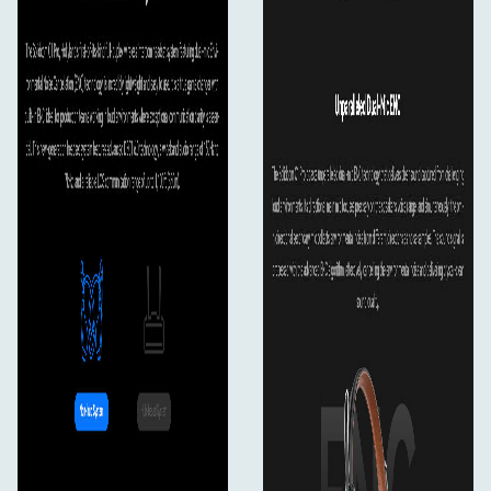
**
1x Master Headset (med röd namnskylt)
5x Remote headset (med blå namnskylt)
1x Laddningsfodral
6x läderkudde över örat
12x Batteri
6x Mikrofonkudde
1x DC-adapter
6x Skumkudde på örat
1x USB-A- till USB-C-kabel
1x förvaringsfodral