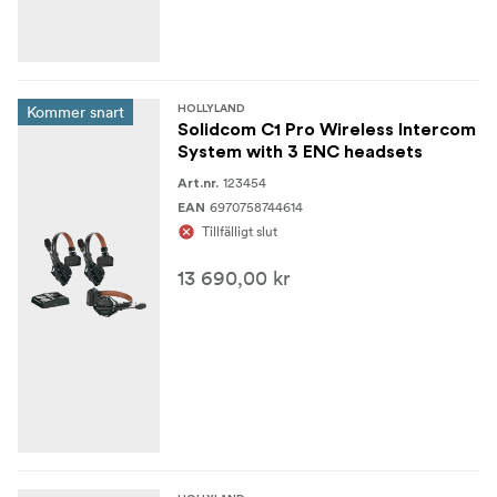
Frekvensband
1,9 GHz (DECT) (varierar beroende på land och region)
Kommer snart
HOLLYLAND
Modulationsläge
Solidcom C1 Pro Wireless Intercom
GFSK
System with 3 ENC headsets
123454
Art.nr.
Mottagningskänslighet
6970758744614
EAN
Tillfälligt slut
<-90dBm
13 690,00 kr
Batterikapacitet
700mAh (2.66Wh)
Driftstid
Fjärrstyrt headset: >10 timmar (ENC ON) Huvudheadset:
>5 timmar (ENC ON med 5 fjärrheadset) Huvudheadset:
>4 timmar (ENC ON med 7 fjärrheadsets)