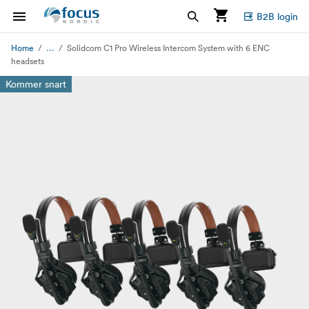
B2B login
...
Home
Solidcom C1 Pro Wireless Intercom System with 6 ENC
headsets
Kommer snart