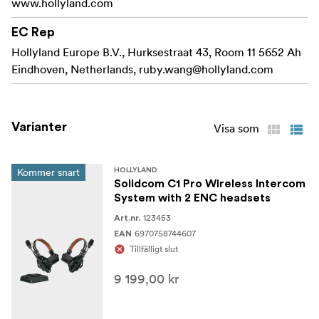
www.hollyland.com
DECT 6.0-förbättrad stabilitet
EC Rep
Ultra-lång varaktighet
Hollyland Europe B.V., Hurksestraat 43, Room 11 5652 Ah
Ökad bärbarhet och hållbarhet
Eindhoven, Netherlands,
ruby.wang@hollyland.com
Redo att användas direkt ur lådan
Bakåtkompatibilitet
Varianter
Visa som
Dubbel gruppering av A och B
Kommer snart
HOLLYLAND
Kaskadkoppling med tre system
Solidcom C1 Pro Wireless Intercom
System with 2 ENC headsets
ANNOUNCE-funktion
123453
Art.nr.
6970758744607
EAN
Specifikationer:
Tillfälligt slut
9 199,00 kr
Överföringsområde
350 m (1 100 fot) LOS