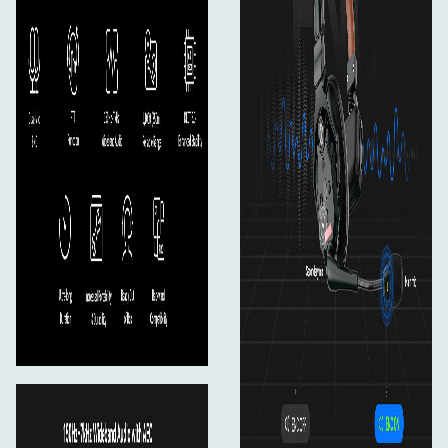
1x användarhandbok
1x garantikort