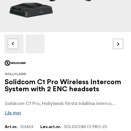
HOLLYLAND
Solidcom C1 Pro Wireless Intercom
System with 2 ENC headsets
Solidcom C1 Pro, Hollylands första trådlösa intercom-headset med full-duplex och dubbla mikrofoner med ENC-teknik (Environmental Noise Cancellation), är otroligt lätt och lätt att använda, vilket är idealiskt för produktionsteam som arbetar i högljudda miljöer där det är viktigt med en exceptionell tydlighet i kommunikationen.
Läs mer
123453
SOLIDCOM C1 PRO-2S
Art.nr.
Lev.art.nr.