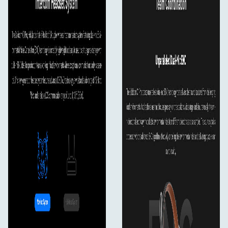
-10 ℃ till 60 ℃ (förvaringstillstånd)
**I lådan (2 personers set):
**
Master Headset (med röd namnskylt) x1
Remote Headset (med blå namnskylt) x1
Laddningsväska x1
Batteri x4
Mikrofonkudde x2
Läderkudde för överörat hörsel x2
Skumkudde på örat x2
USB-A- till USB-C-kabel x1