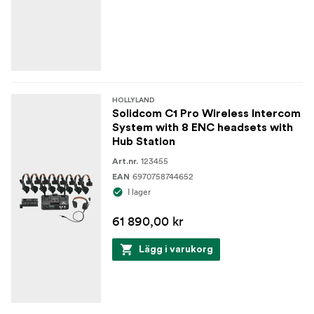
Frekvensband
1,9 GHz (DECT) (varierar beroende på land och region)
Modulationsläge
GFSK
HOLLYLAND
Solidcom C1 Pro Wireless Intercom
Mottagningskänslighet
System with 8 ENC headsets with
Hub Station
<-90dBm
123455
Art.nr.
6970758744652
EAN
Batterikapacitet
I lager
700mAh (2.66Wh)
61 890,00 kr
Driftstid
Lägg i varukorg
Fjärrstyrt headset: >10 timmar (ENC ON)
Huvudheadset: >5 timmar (ENC ON med 5 fjärrheadset)