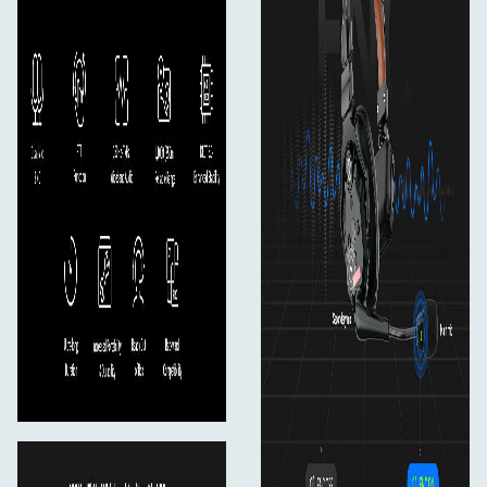
Förvaringsväska x1
Användarhandbok x1
Garantikort x1"