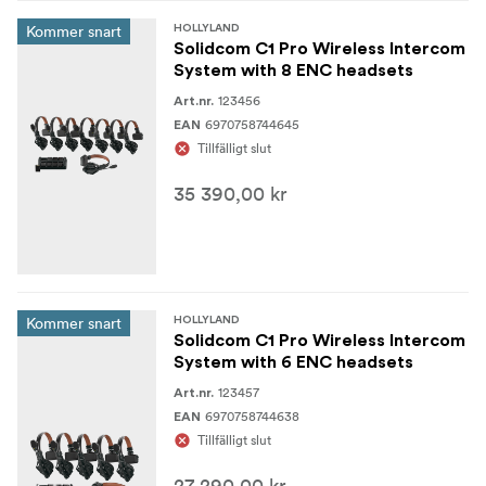
Huvudheadset: >4 timmar (ENC ON med 7 fjärrstyrda
headset)
Kommer snart
HOLLYLAND
Solidcom C1 Pro Wireless Intercom
System with 8 ENC headsets
Laddningstid
123456
Art.nr.
Cirka 2,5 timmar
6970758744645
EAN
Tillfälligt slut
Frekvensåtergivning
35 390,00 kr
ENC OFF: 150Hz-7kHz (fluktuationsområde: ±6dB)
ENC ON: 150Hz-7kHz (fluktuationsområde: ±10dB)
Signal-till-brusförhållande
Kommer snart
HOLLYLAND
71±2dB@94dBSPL,1kHz
Solidcom C1 Pro Wireless Intercom
System with 6 ENC headsets
Distorsion
123457
Art.nr.
6970758744638
<1%@94dBSPL, 150Hz-7kHz
EAN
Tillfälligt slut
Mikrofontyp
27 290,00 kr