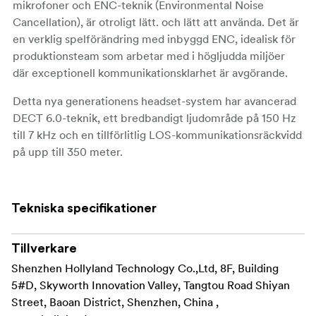
mikrofoner och ENC-teknik (Environmental Noise
Cancellation), är otroligt lätt. och lätt att använda. Det är
en verklig spelförändring med inbyggd ENC, idealisk för
produktionsteam som arbetar med i högljudda miljöer
där exceptionell kommunikationsklarhet är avgörande.
Detta nya generationens headset-system har avancerad
DECT 6.0-teknik, ett bredbandigt ljudområde på 150 Hz
till 7 kHz och en tillförlitlig LOS-kommunikationsräckvidd
på upp till 350 meter.
Nyckelfunktioner:
Tekniska specifikationer
Dual-Mic ENC
PTT-funktion
Tillverkare
150Hz-7kHz bredbandigt ljud
Shenzhen Hollyland Technology Co.,Ltd, 8F, Building
5#D, Skyworth Innovation Valley, Tangtou Road Shiyan
350m (1,100ft) pålitlig räckvidd
Street, Baoan District, Shenzhen, China ,