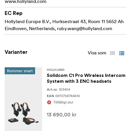
www.hollyland.com
DECT 6.0-förbättrad stabilitet
EC Rep
Ultra-lång varaktighet
Hollyland Europe B.V., Hurksestraat 43, Room 11 5652 Ah
Ökad bärbarhet och hållbarhet
Eindhoven, Netherlands,
ruby.wang@hollyland.com
Redo att användas direkt ur lådan
Bakåtkompatibilitet
Varianter
Visa som
Dubbel gruppering av A och B (kräver HUB)
Kommer snart
HOLLYLAND
Kaskadkoppling av tre system
Solidcom C1 Pro Wireless Intercom
System with 3 ENC headsets
ANNOUNCE-funktion
123454
Art.nr.
6970758744614
EAN
Specifikationer:
Tillfälligt slut
13 690,00 kr
Överföringsområde
350 m (1 100 fot) LOS