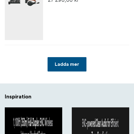
Elektret
Input SPL
115dBSPL
Utgång SPL
94±3dBSPL (@94dBSPL, 1 kHz)
Ladda mer
ENC
20dB±2
Nettovikt
Inspiration
Cirka 170 g (6 oz) med batteriet inkluderat för varje
trådlöst headset.
Temperaturområde
0 ℃ till 45 ℃ (arbetsförhållanden)