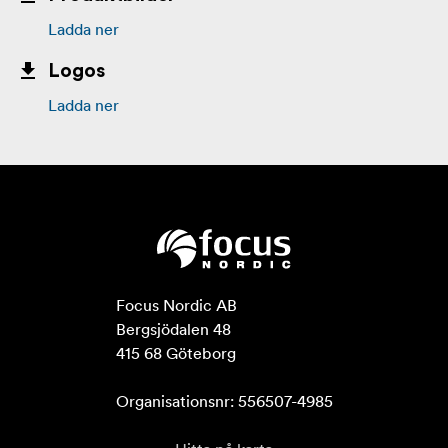
Ladda ner
Logos
Ladda ner
Focus Nordic AB

Bergsjödalen 48

415 68 Göteborg

Organisationsnr: 556507-4985