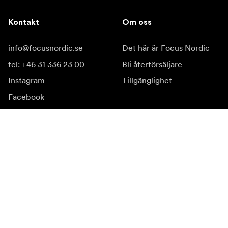
Kontakt
Om oss
info@focusnordic.se
Det här är Focus Nordic
tel: +46 31 336 23 00
Bli återförsäljare
Instagram
Tillgänglighet
Facebook
YouTube
LinkedIn
Inspiration
Ambassadörer
Inspiration
Kampanjer