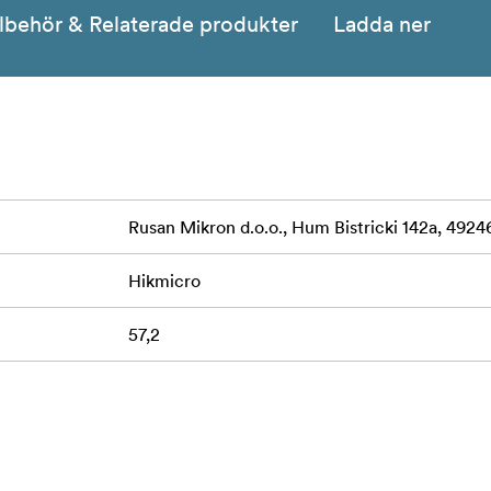
llbehör & Relaterade produkter
Ladda ner
Rusan Mikron d.o.o., Hum Bistricki 142a, 49246
Hikmicro
57,2