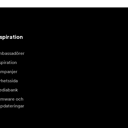
spiration
bassadörer
spiration
mpanjer
hetssida
diabank
rmware och
pdateringar