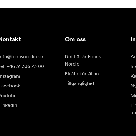
Kontakt
Om oss
In
info@focusnordic.se
Det här är Focus
Am
Nordic
tel: +46 31 336 23 00
In
Bli återförsäljare
Instagram
Ka
Tillgänglighet
Facebook
Ny
YouTube
Me
LinkedIn
Fi
up