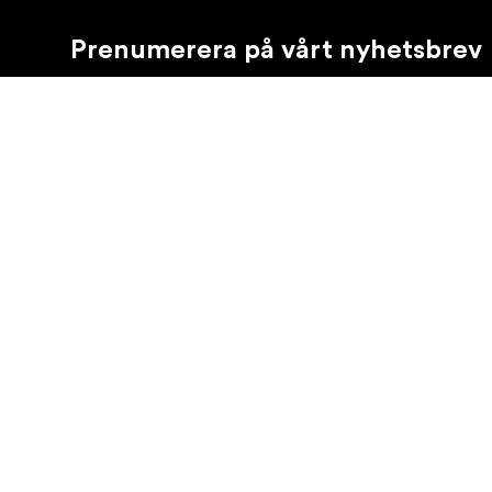
Prenumerera på vårt nyhetsbrev
Få de senaste produktnyheterna, inspiration och erb
Privatkund
Återförsäljare
©
2026
Focus Nordic AB