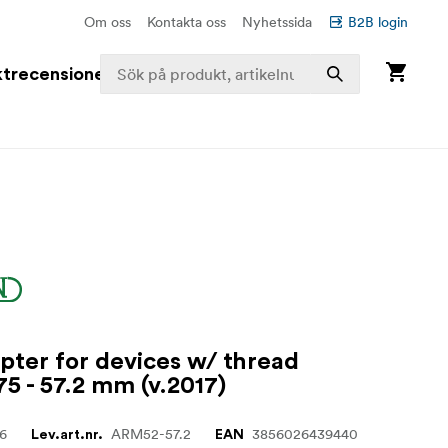
Om oss
Kontakta oss
Nyhetssida
B2B login
trecensioner
pter for devices w/ thread
5 - 57.2 mm (v.2017)
76
ARM52-57.2
3856026439440
Lev.art.nr.
EAN