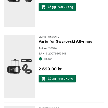
Lägg i varukorg
SMARTOSCOPE
Vario for Swarovski AR-rings
118574
Art.nr.
9120076662948
EAN
I lager
2 699,00 kr
Lägg i varukorg