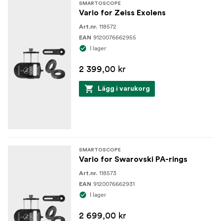
SMARTOSCOPE
Vario for Zeiss Exolens
118572
Art.nr.
9120076662955
EAN
I lager
2 399,00 kr
Lägg i varukorg
SMARTOSCOPE
Vario for Swarovski PA-rings
118573
Art.nr.
9120076662931
EAN
I lager
2 699,00 kr