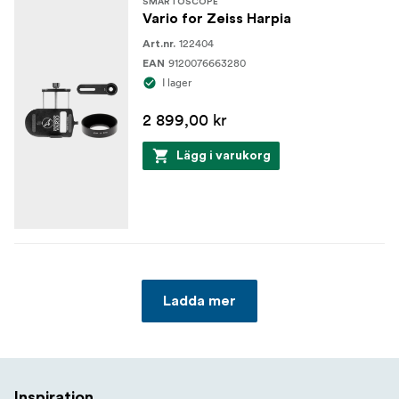
SMARTOSCOPE
Vario for Zeiss Harpia
122404
Art.nr.
9120076663280
EAN
I lager
2 899,00 kr
Lägg i varukorg
Ladda mer
Inspiration