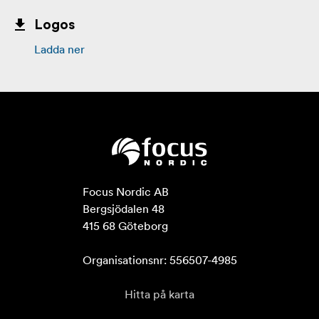
Logos
Ladda ner
Focus Nordic AB

Bergsjödalen 48

415 68 Göteborg

Organisationsnr: 556507-4985
Hitta på karta