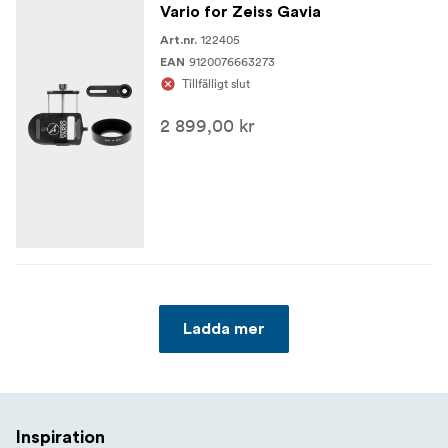
Vario for Zeiss Gavia
122405
Art.nr.
9120076663273
EAN
Tillfälligt slut
2 899,00 kr
Ladda mer
Inspiration