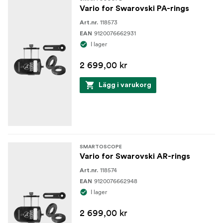
Vario for Swarovski PA-rings
118573
Art.nr.
9120076662931
EAN
I lager
2 699,00 kr
Lägg i varukorg
SMARTOSCOPE
Vario for Swarovski AR-rings
118574
Art.nr.
9120076662948
EAN
I lager
2 699,00 kr