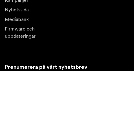
Kampanjer
Nyhetssida
Mediabank
Firmware och
uppdateringar
Prenumerera på vårt nyhetsbrev
Få de senaste produktnyheterna, inspiration och
erbjudanden.
Privatkund
Återförsäljare
Prenumerera
Besök en annan lokal marknad