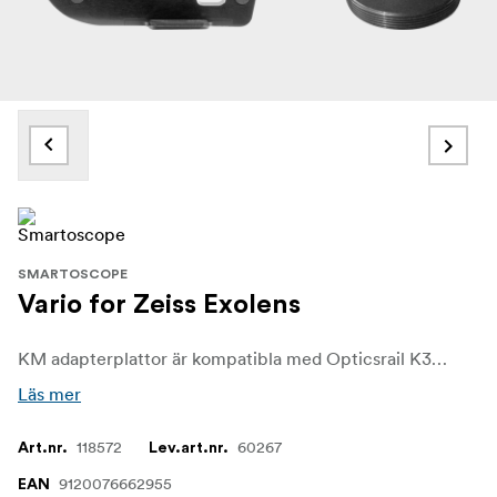
SMARTOSCOPE
Vario for Zeiss Exolens
KM adapterplattor är kompatibla med Opticsrail K30 och reducerar 30 mm-gängan ner till 13/15/16 mm för användning med Zeiss och Swarovski okularringar.
Läs mer
118572
60267
Art.nr.
Lev.art.nr.
9120076662955
EAN