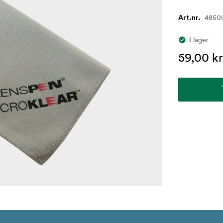
4850
Art.nr.
I lager
59,00 k