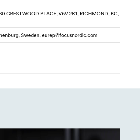
3480 CRESTWOOD PLACE, V6V 2K1, RICHMOND, BC,
othenburg, Sweden,
eurep@focusnordic.com