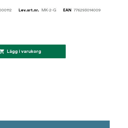
000112
MK-2-G
776293014009
Lev.art.nr.
EAN
r
Lägg i varukorg