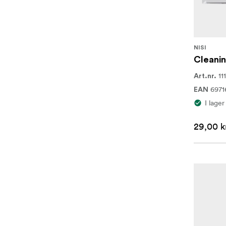
NISI
Cleanin
11
Art.nr.
6971
EAN
I lager
29,00 k