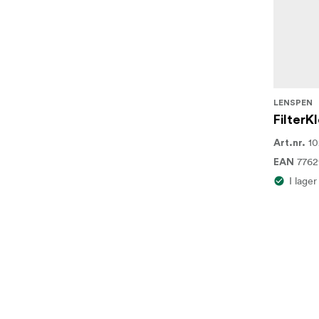
LENSPEN
FilterKl
1
Art.nr.
776
EAN
I lager