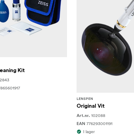
eaning Kit
02843
865601917
LENSPEN
Original Vit
102088
Art.nr.
776293001191
EAN
I lager