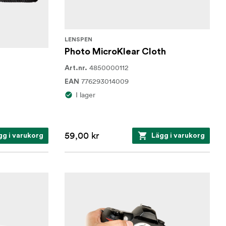
LENSPEN
Photo MicroKlear Cloth
4850000112
Art.nr.
776293014009
EAN
I lager
59,00 kr
gg i varukorg
Lägg i varukorg