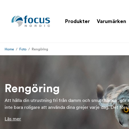
Produkter
Varumärken
Home
Foto
Rengöring
Rengöring
Att hålla din utrustning fri från damm och smutsfläckar, gör 
inte bara roligare att använda dina grejer varje dag. Det förs
även att den alltid är redo för användning och hjälper dig att
Läs mer
bort dammpartiklar som landat på din sensor.