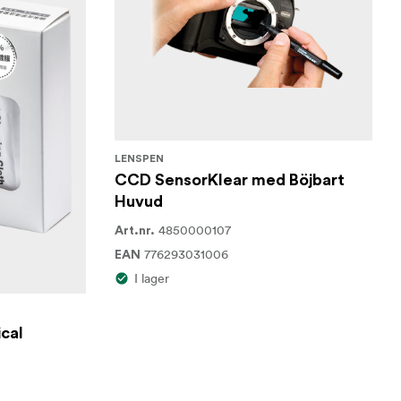
LENSPEN
CCD SensorKlear med Böjbart
Huvud
4850000107
Art.nr.
776293031006
EAN
I lager
cal