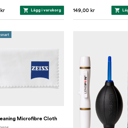
kr
149,00 kr
Lägg i varukorg
Lä
snart
eaning Microfibre Cloth
02925