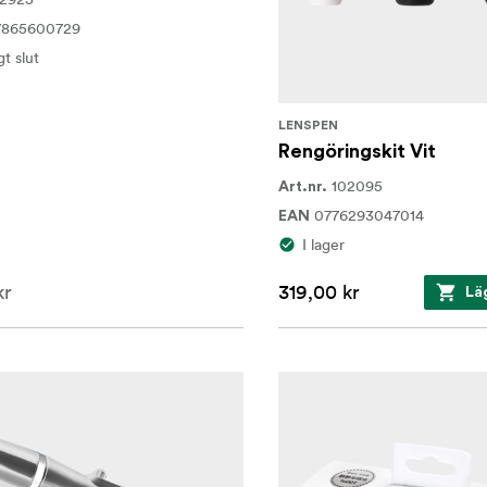
7865600729
igt slut
LENSPEN
Rengöringskit Vit
102095
Art.nr.
0776293047014
EAN
I lager
kr
319,00 kr
Lä