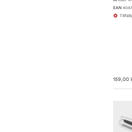
Art.nr.
404
EAN
Tillfäll
159,00 