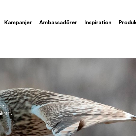
Kampanjer
Ambassadörer
Inspiration
Produk
det
äkrar
 få