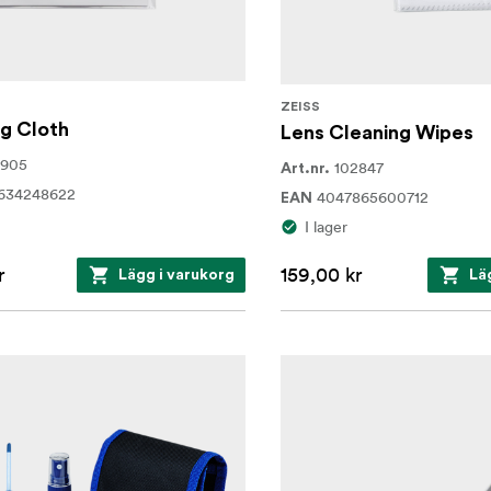
ZEISS
g Cloth
Lens Cleaning Wipes
1905
102847
Art.nr.
634248622
4047865600712
EAN
I lager
r
159,00 kr
Lägg i varukorg
Lä