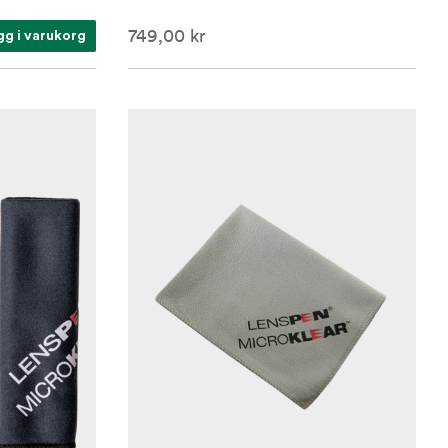
749,00 kr
gg i varukorg