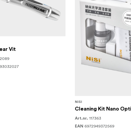
ear Vit
02089
293032027
NISI
Cleaning Kit Nano Opti
117363
Art.nr.
6972949372569
EAN