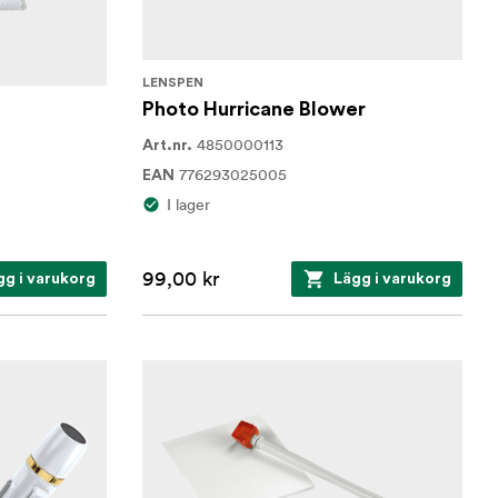
LENSPEN
Photo Hurricane Blower
4850000113
Art.nr.
776293025005
EAN
I lager
99,00 kr
gg i varukorg
Lägg i varukorg