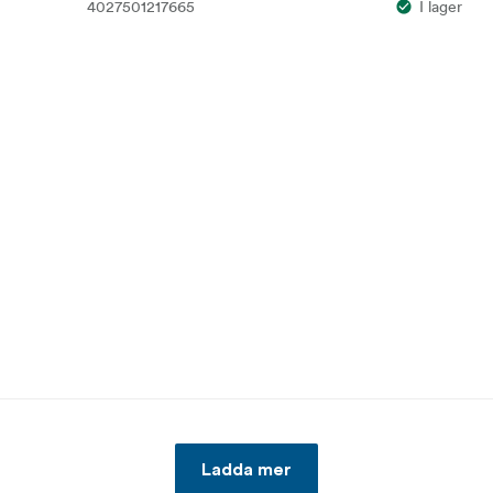
4027501217665
I lager
Ladda mer