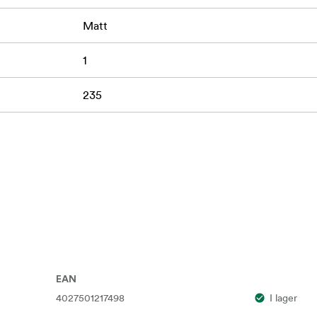
Matt
1
235
EAN
4027501217498
I lager