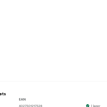
ets
EAN
4027501217528
I lager