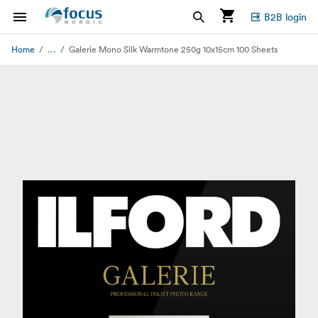
B2B login
...
Home
Galerie Mono Silk Warmtone 250g 10x15cm 100 Sheets