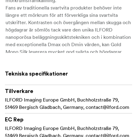
mörkrumsframkallning.
Fans av traditionella svartvita produkter behöver inte
längre ett mörkrum för att förverkliga sina svartvita
utskrifter. Kontrasten och övergången mellan skugga och
högdagrar är sömlös tack vare den unika ILFORD
nanoporösa beläggningsskiktstekniken och i kombination
med exceptionella Dmax och Dmin värden, kan Gold
Mono Silk leverera mycket god svärta och högdagrar.
Gold Mono Silk finns i ark och rullar och är kompatibel
med både pigment- och färgbaserade skrivare.
Tekniska specifikationer
Tekniska specifikationer och tillgänglighet av storlekar
kan komma att ändras.
Tillverkare
Dedikerad svartvit produkt
ILFORD Imaging Europe GmbH, Buchholzstraße 79,
51469 Bergisch Gladbach, Germany,
contact@ilford.com
Syrafritt och ligninfri fiberbas
EC Rep
Påminner om mörkrumsframkallning
ILFORD Imaging Europe GmbH, Buchholzstraße 79,
Sömlös övergång mellan skuggor och högdagrar
51469 Bergisch Gladbach, Germany,
contact@ilford.com