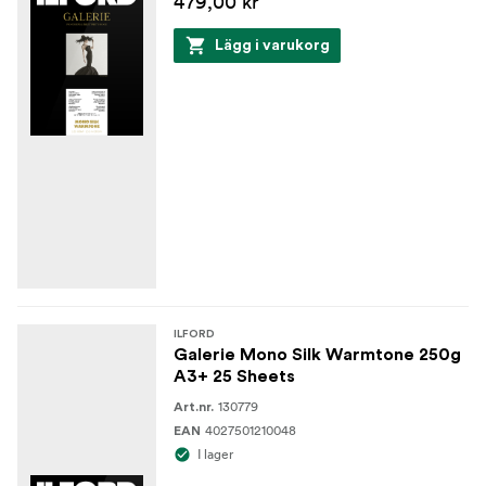
479,00 kr
Lägg i varukorg
ILFORD
Galerie Mono Silk Warmtone 250g
A3+ 25 Sheets
130779
Art.nr.
4027501210048
EAN
I lager