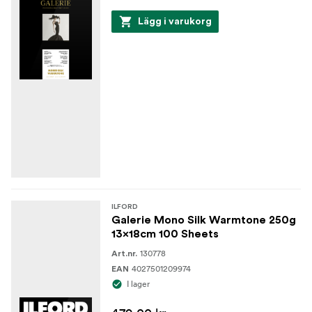
Lägg i varukorg
ILFORD
Galerie Mono Silk Warmtone 250g
13x18cm 100 Sheets
130778
Art.nr.
4027501209974
EAN
I lager