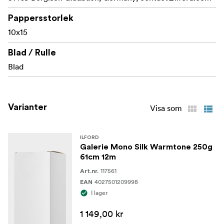
Hög Dmax och låg Dmin\
Pappersstorlek
10x15
Blad / Rulle
Blad
Varianter
Visa som
ILFORD
Galerie Mono Silk Warmtone 250g
61cm 12m
117561
Art.nr.
4027501209998
EAN
I lager
1 149,00 kr