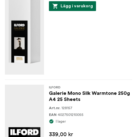
Lägg i varukorg
ILFORD
Galerie Mono Silk Warmtone 250g
A4 25 Sheets
128157
Art.nr.
4027501210055
EAN
I lager
339,00 kr