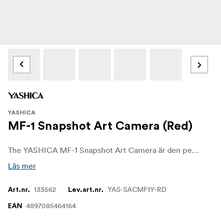
YASHICA
MF-1 Snapshot Art Camera (Red)
The YASHICA MF-1 Snapshot Art Camera är den perfekta startpunkten för alla som är nyfikna på analog fotografering. Den är prisvärd, lättanvänd och full av charm och erbjuder ett utmärkt sätt att utforska filmens värld utan att det kostar skjortan. Oavsett om du precis har börjat eller bara letar efter en rolig kamera utan krångel att bära med dig, gör MF-1 filmfotografering uppfriskande tillgängligt. Finns i sex olika färger.
Läs mer
133562
YAS-SACMF1Y-RD
Art.nr.
Lev.art.nr.
4897085464164
EAN