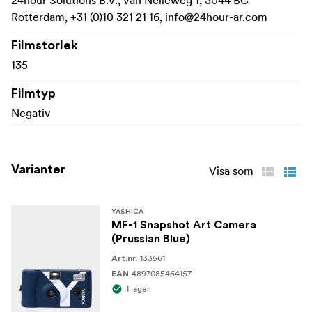
Rotterdam, +31 (0)10 321 21 16,
Inbyggd blixt som drivs av ett enda AA-batteri
info@24hour-ar.com
Manuell filmupprullning och -återspolning för en
Filmstorlek
klassisk upplevelse
135
En enkel slutartid runt 1/120s för enkel användning
Filmtyp
Negativ
Fun, snygg design i en mängd olika Snapshot Art-
utgåvor
Varianter
Visa som
YASHICA
MF-1 Snapshot Art Camera
(Prussian Blue)
133561
Art.nr.
4897085464157
EAN
I lager