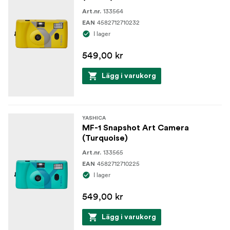
133564
Art.nr.
4582712710232
EAN
I lager
549,00 kr
Lägg i varukorg
YASHICA
MF-1 Snapshot Art Camera
(Turquoise)
133565
Art.nr.
4582712710225
EAN
I lager
549,00 kr
Lägg i varukorg