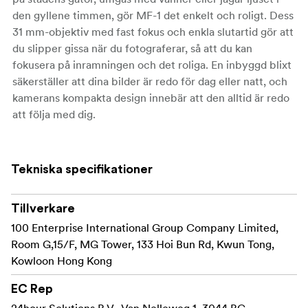
den gyllene timmen, gör MF-1 det enkelt och roligt. Dess
31 mm-objektiv med fast fokus och enkla slutartid gör att
du slipper gissa när du fotograferar, så att du kan
fokusera på inramningen och det roliga. En inbyggd blixt
säkerställer att dina bilder är redo för dag eller natt, och
kamerans kompakta design innebär att den alltid är redo
att följa med dig.
Förberedd med den klassiska YASHICA 400
färgnegativfilmen, YASHICA MF-1 Y-serien gör att du
Tekniska specifikationer
enkelt kan ta fantastiska ögonblicksbilder.
Tillverkare
Key
Features
100 Enterprise International Group Company Limited,
35mm filmformat kompatibelt med allmänt
Room G,15/F, MG Tower, 133 Hoi Bun Rd, Kwun Tong,
tillgängliga filmmaterial
Kowloon Hong Kong
Objektiv med fast fokus 31 mm f/11 för vardagliga
EC Rep
ögonblicksbilder
24hour Solutions B.V., Van Nelleweg 1, 3044 BC