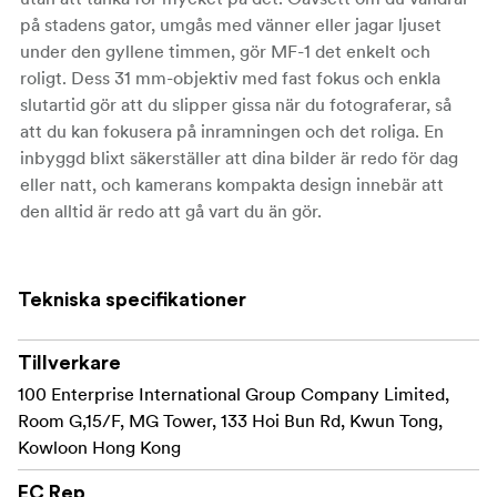
på stadens gator, umgås med vänner eller jagar ljuset
under den gyllene timmen, gör MF-1 det enkelt och
roligt. Dess 31 mm-objektiv med fast fokus och enkla
slutartid gör att du slipper gissa när du fotograferar, så
att du kan fokusera på inramningen och det roliga. En
inbyggd blixt säkerställer att dina bilder är redo för dag
eller natt, och kamerans kompakta design innebär att
den alltid är redo att gå vart du än gör.
Förberedd med den klassiska YASHICA 400
färgnegativfilmen, YASHICA MF-1 Y-serien gör att du
Tekniska specifikationer
enkelt kan ta fantastiska ögonblicksbilder.
Tillverkare
Nyckel
Funktioner
100 Enterprise International Group Company Limited,
35 mm filmformat som är kompatibelt med allmänt
Room G,15/F, MG Tower, 133 Hoi Bun Rd, Kwun Tong,
tillgängliga filmbärare
Kowloon Hong Kong
Objektiv med fast fokus 31 mm f/11 för vardagliga
EC Rep