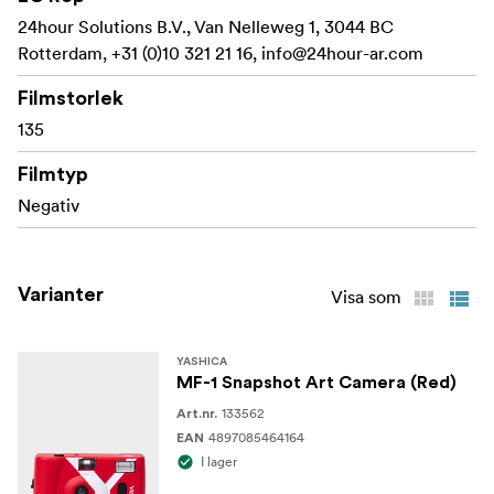
ögonblicksbilder
24hour Solutions B.V., Van Nelleweg 1, 3044 BC
Rotterdam, +31 (0)10 321 21 16,
Inbyggd blixt som drivs av ett enda AA-batteri
info@24hour-ar.com
Manuell filmspolning och -återspolning för en
Filmstorlek
klassisk upplevelse
135
En enkel slutartid runt 1/120s för enkel användning
Filmtyp
Negativ
Fun, snygg design i en mängd olika Snapshot Art-
utgåvor
Varianter
Visa som
YASHICA
MF-1 Snapshot Art Camera (Red)
133562
Art.nr.
4897085464164
EAN
I lager