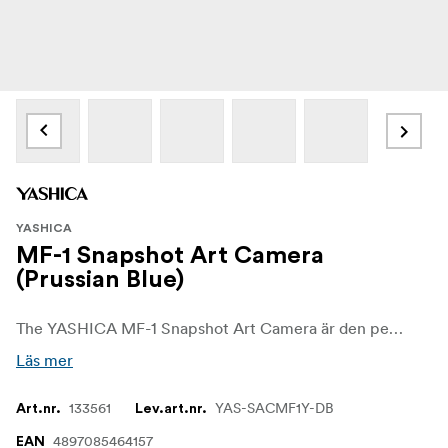
YASHICA
MF-1 Snapshot Art Camera
(Prussian Blue)
The YASHICA MF-1 Snapshot Art Camera är den perfekta startpunkten för alla som är nyfikna på analog fotografering. Den är prisvärd, lättanvänd och full av charm och erbjuder ett utmärkt sätt att utforska filmens värld utan att det kostar skjortan. Oavsett om du precis har börjat eller bara letar efter en rolig kamera utan krångel att bära med dig, gör MF-1 filmfotografering uppfriskande tillgängligt. Finns i sex olika färger.
Läs mer
133561
YAS-SACMF1Y-DB
Art.nr.
Lev.art.nr.
4897085464157
EAN