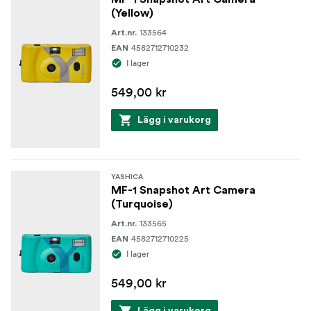
(Yellow)
133564
Art.nr.
4582712710232
EAN
I lager
549,00 kr
Lägg i varukorg
YASHICA
MF-1 Snapshot Art Camera
(Turquoise)
133565
Art.nr.
4582712710225
EAN
I lager
549,00 kr
Lägg i varukorg