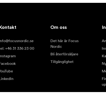
Kontakt
Om oss
In
info@focusnordic.se
Det här är Focus
Am
Nordic
tel: +46 31 336 23 00
In
Bli återförsäljare
Instagram
Ka
Tillgänglighet
Facebook
Ny
YouTube
Me
LinkedIn
Fi
up