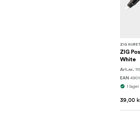
ZIG KURE
ZIG Po
White
11
Art.nr.
4901
EAN
I lager
39,00 k