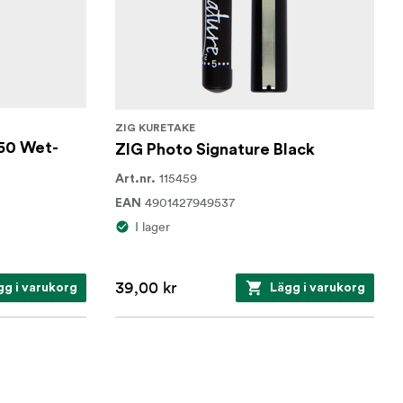
ZIG KURETAKE
50 Wet-
ZIG Photo Signature Black
115459
Art.nr.
4901427949537
EAN
I lager
39,00 kr
gg i varukorg
Lägg i varukorg