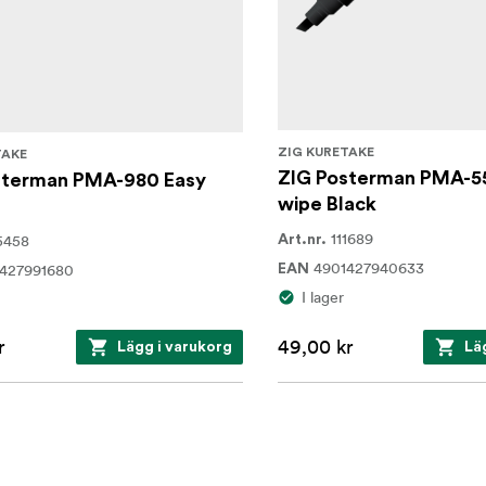
ZIG KURETAKE
TAKE
ZIG Posterman PMA-5
sterman PMA-980 Easy
wipe Black
111689
5458
Art.nr.
4901427940633
427991680
EAN
I lager
r
49,00 kr
Lägg i varukorg
Lä