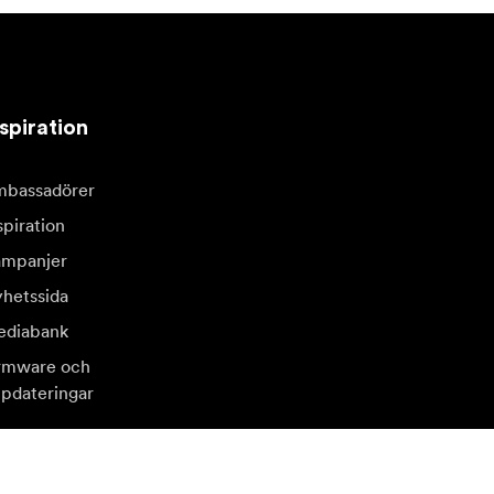
spiration
bassadörer
spiration
mpanjer
hetssida
diabank
rmware och
pdateringar