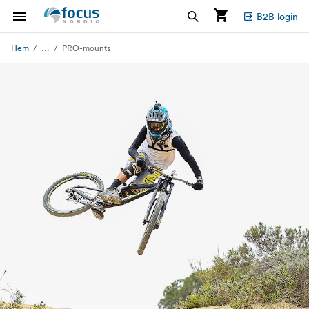
B2B login
...
Hem
PRO-mounts