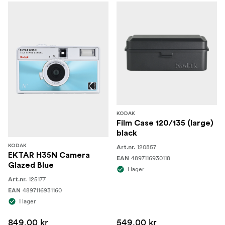
KODAK
Film Case 120/135 (large)
black
KODAK
120857
Art.nr.
EKTAR H35N Camera
4897116930118
EAN
Glazed Blue
I lager
125177
Art.nr.
4897116931160
EAN
I lager
849,00 kr
549,00 kr