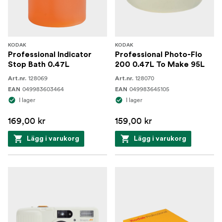
KODAK
KODAK
Professional Indicator
Professional Photo-Flo
Stop Bath 0.47L
200 0.47L To Make 95L
128069
128070
Art.nr.
Art.nr.
049983603464
049983645105
EAN
EAN
I lager
I lager
169,00 kr
159,00 kr
Lägg i varukorg
Lägg i varukorg