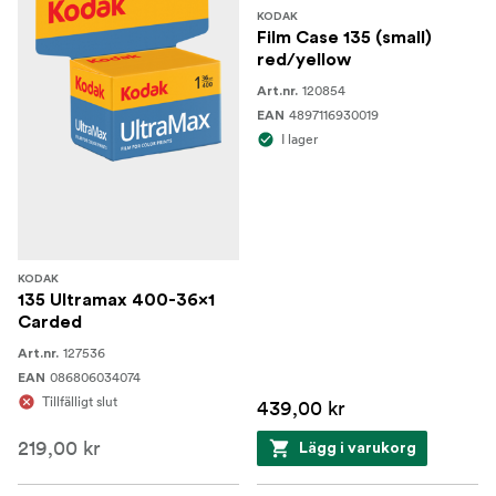
KODAK
Film Case 135 (small)
red/yellow
120854
Art.nr.
4897116930019
EAN
I lager
KODAK
135 Ultramax 400-36x1
Carded
127536
Art.nr.
086806034074
EAN
Tillfälligt slut
439,00 kr
219,00 kr
Lägg i varukorg