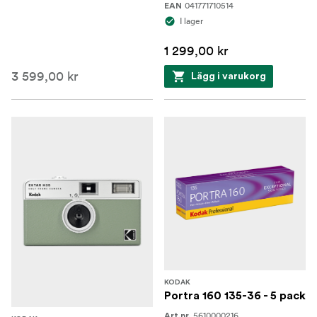
041771710514
EAN
I lager
1 299,00 kr
3 599,00 kr
Lägg i varukorg
KODAK
Portra 160 135-36 - 5 pack
5610000216
Art.nr.