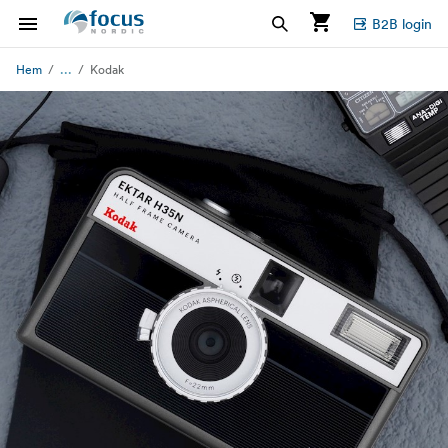
B2B login
...
Hem
Kodak