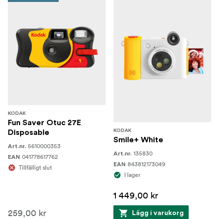
KODAK
Fun Saver Otuc 27E
KODAK
Disposable
Smile+ White
5610000353
Art.nr.
135830
Art.nr.
041778617762
EAN
843812173049
EAN
Tillfälligt slut
I lager
1 449,00 kr
259,00 kr
Lägg i varukorg