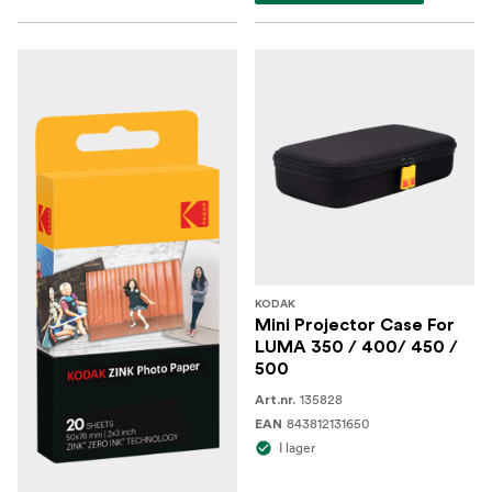
KODAK
Mini Projector Case For
LUMA 350 / 400/ 450 /
500
135828
Art.nr.
843812131650
EAN
I lager