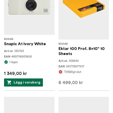
KODAK
Snapic A1 Ivory White
KODAK
Ektar 100 Prof. 8x10" 10
135763
Art.nr.
Sheets
4897116931658
EAN
109844
Art.nr.
I lager
041778877517
EAN
Tillfälligt slut
1 349,00 kr
6 499,00 kr
Lägg i varukorg