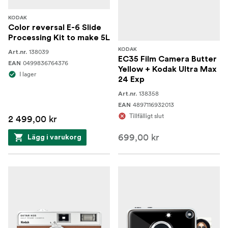
KODAK
Color reversal E-6 Slide
Processing Kit to make 5L
KODAK
138039
Art.nr.
EC35 Film Camera Butter
0499836764376
EAN
Yellow + Kodak Ultra Max
I lager
24 Exp
138358
Art.nr.
4897116932013
EAN
Tillfälligt slut
2 499,00 kr
699,00 kr
Lägg i varukorg