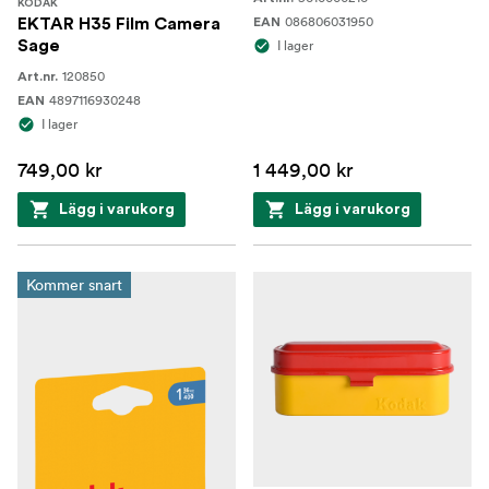
KODAK
086806031950
EKTAR H35 Film Camera
EAN
Sage
I lager
120850
Art.nr.
4897116930248
EAN
I lager
749,00 kr
1 449,00 kr
Lägg i varukorg
Lägg i varukorg
Kommer snart