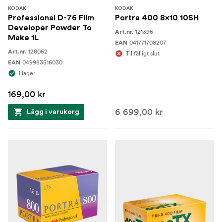
KODAK
KODAK
Professional D-76 Film
Portra 400 8x10 10SH
Developer Powder To
121396
Art.nr.
Make 1L
041771708207
EAN
128062
Art.nr.
Tillfälligt slut
049983516030
EAN
I lager
169,00 kr
6 699,00 kr
Lägg i varukorg