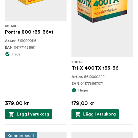
KODAK
Portra 800 135-36x1
5610000116
Art.nr.
041771451851
EAN
I lager
KODAK
Tri-X 400TX 135-36
5610000222
Art.nr.
041778667071
EAN
I lager
379,00 kr
179,00 kr
Lägg i varukorg
Lägg i varukorg
Kommer snart