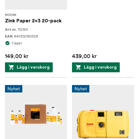
KODAK
Zink Paper 2x3 20-pack
112163
Art.nr.
840102190328
EAN
I lager
149,00 kr
439,00 kr
Lägg i varukorg
Lägg i varukorg
Nyhet
Nyhet