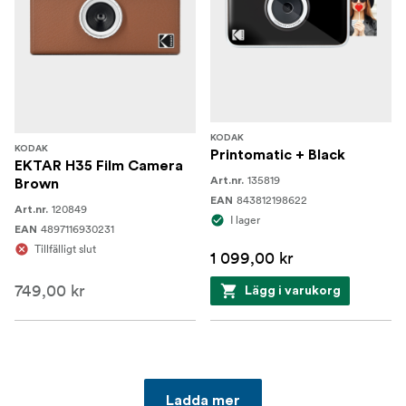
KODAK
KODAK
Printomatic + Black
EKTAR H35 Film Camera
135819
Art.nr.
Brown
843812198622
EAN
120849
Art.nr.
I lager
4897116930231
EAN
Tillfälligt slut
1 099,00 kr
749,00 kr
Lägg i varukorg
Ladda mer