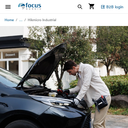
B2B login
...
Home
Hikmicro Industrial