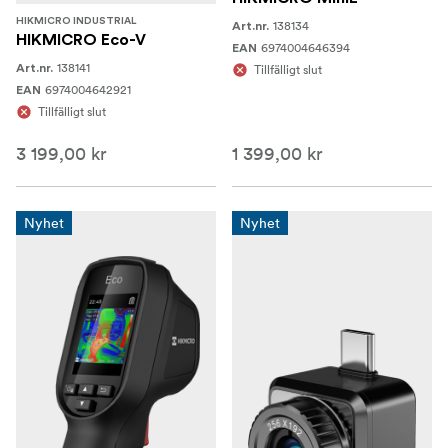
HIKMICRO INDUSTRIAL
138134
Art.nr.
HIKMICRO Eco-V
6974004646394
EAN
138141
Art.nr.
Tillfälligt slut
6974004642921
EAN
Tillfälligt slut
3 199,00 kr
1 399,00 kr
Nyhet
Nyhet