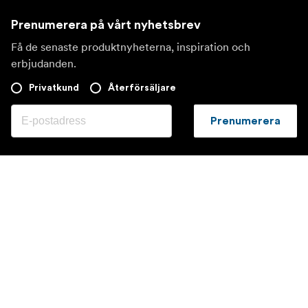
Prenumerera på vårt nyhetsbrev
Få de senaste produktnyheterna, inspiration och
erbjudanden.
Privatkund
Återförsäljare
Prenumerera
Besök en annan lokal marknad
©
2026
Focus Nordic AB