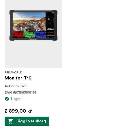
FEELWORLD
Monitor T10
129173
Art.nr.
6971863818184
EAN
I lager
2 899,00 kr
Lägg i varukorg