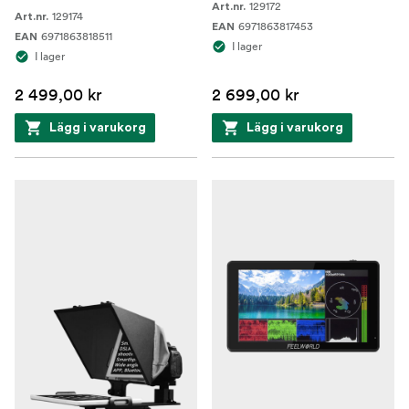
129172
Art.nr.
129174
Art.nr.
6971863817453
EAN
6971863818511
EAN
I lager
I lager
2 499,00 kr
2 699,00 kr
Lägg i varukorg
Lägg i varukorg