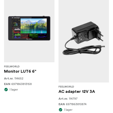
FEELWORLD
Monitor LUT6 6"
114652
Art.nr.
6971863813158
EAN
FEELWORLD
I lager
AC adapter 12V 3A
114797
Art.nr.
6971863810874
EAN
I lager