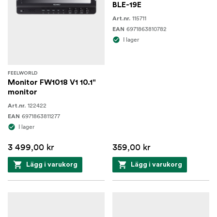
BLE-19E
115711
Art.nr.
6971863810782
EAN
I lager
FEELWORLD
Monitor FW1018 V1 10.1"
monitor
122422
Art.nr.
6971863811277
EAN
I lager
3 499,00 kr
359,00 kr
Lägg i varukorg
Lägg i varukorg