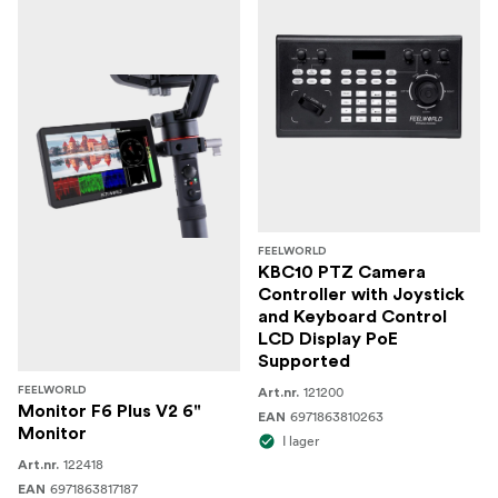
FEELWORLD
KBC10 PTZ Camera
Controller with Joystick
and Keyboard Control
LCD Display PoE
Supported
121200
FEELWORLD
Art.nr.
Monitor F6 Plus V2 6"
6971863810263
EAN
Monitor
I lager
122418
Art.nr.
6971863817187
EAN