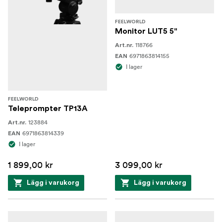
FEELWORLD
Monitor LUT5 5"
118766
Art.nr.
6971863814155
EAN
I lager
FEELWORLD
Teleprompter TP13A
123884
Art.nr.
6971863814339
EAN
I lager
1 899,00 kr
3 099,00 kr
Lägg i varukorg
Lägg i varukorg