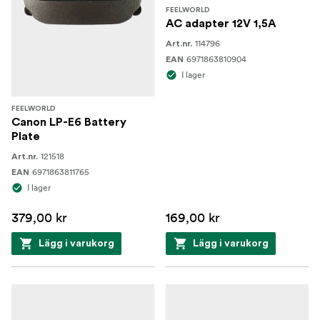
FEELWORLD
AC adapter 12V 1,5A
114796
Art.nr.
6971863810904
EAN
I lager
FEELWORLD
Canon LP-E6 Battery
Plate
121518
Art.nr.
6971863811765
EAN
I lager
379,00 kr
169,00 kr
Lägg i varukorg
Lägg i varukorg