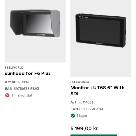
FEELWORLD
sunhood for F6 Plus
120893
Art.nr.
FEELWORLD
Monitor LUT6S 6" With
6971863815893
EAN
SDI
Tillfälligt slut
114651
Art.nr.
6971863813141
EAN
I lager
5 199,00 kr