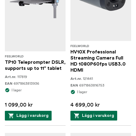
FEELWORLD
HV10X Professional
FEELWORLD
Streaming Camera Full
TP10 Teleprompter DSLR,
HD 1080P60fps USB3.0
supports up to 11" tablet
HDMI
117819
Art.nr.
121441
Art.nr.
6971863813936
EAN
6971863816753
EAN
I lager
I lager
1 099,00 kr
4 699,00 kr
Lägg i varukorg
Lägg i varukorg