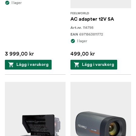
I lager
FEELWORLD
AC adapter 12V 5A
114798
Art.nr.
6971863811772
EAN
I lager
3 999,00 kr
499,00 kr
Lägg i varukorg
Lägg i varukorg