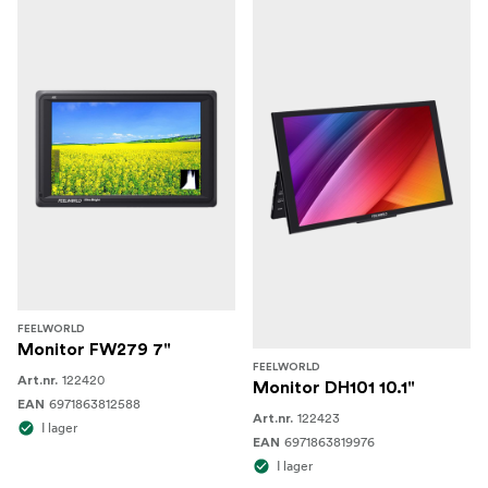
FEELWORLD
Monitor FW279 7"
FEELWORLD
122420
Art.nr.
Monitor DH101 10.1"
6971863812588
EAN
122423
Art.nr.
I lager
6971863819976
EAN
I lager