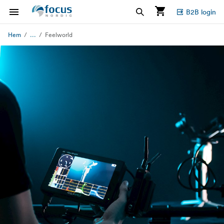
B2B login
...
Hem
Feelworld