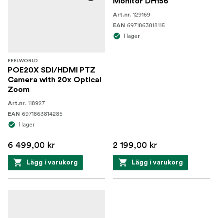
Monitor DH156
129169
Art.nr.
6971863818115
EAN
I lager
FEELWORLD
POE20X SDI/HDMI PTZ
Camera with 20x Optical
Zoom
118927
Art.nr.
6971863814285
EAN
I lager
6 499,00 kr
2 199,00 kr
Lägg i varukorg
Lägg i varukorg