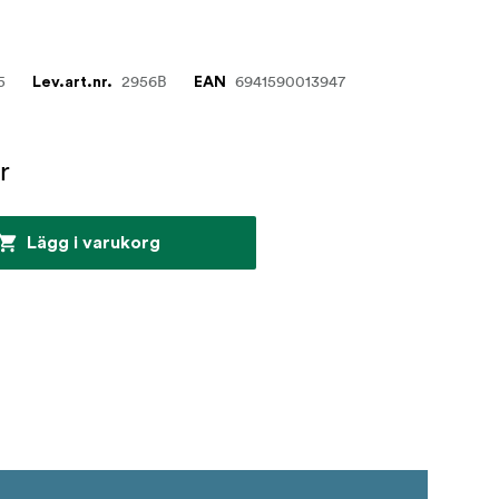
5
2956B
6941590013947
Lev.art.nr.
EAN
r
Lägg i varukorg