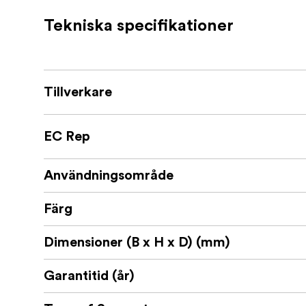
1 x HDMI-kabel
Tekniska specifikationer
1 x Buntband
Tillverkare
EC Rep
Användningsområde
Färg
Dimensioner (B x H x D) (mm)
Garantitid (år)