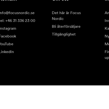
info@focusnordic.se
Det här är Focus
Am
Nordic
tel: +46 31 336 23 00
In
Bli återförsäljare
Instagram
Ka
Tillgänglighet
Facebook
Ny
YouTube
Me
LinkedIn
Fi
up
judanden.
Be