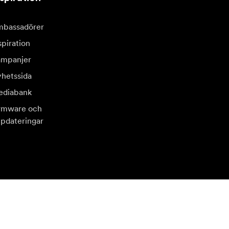
bassadörer
spiration
mpanjer
hetssida
diabank
rmware och
pdateringar
sök en annan lokal marknad