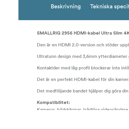
Beskrivning
Tekniska speci
SMALLRIG 2956 HDMI-kabel Ultra Slim 4
Den är en HDMI 2.0-version och stöder uppl
Ultratunn design med 3,6mm ytterdiameter 
Kontaktder med låg profil blockerar inte inti
Det är en perfekt HDMI-kabel för din kame
Det medföljande bandet hjälper dig göra din 
Kompatibilitet:
Kameror, bildskärmar, trådlösa videosändar
4K&6K, Panasonic S1H/GH5/GH5S, Z-cam E2
Förpackningen innehåller: