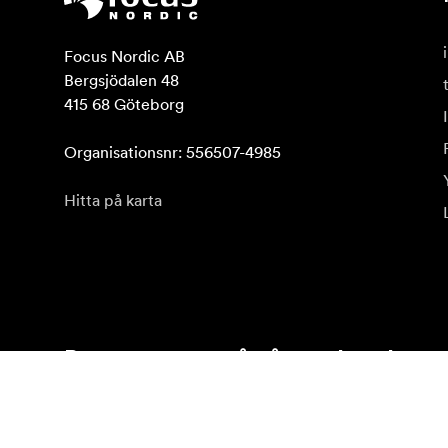
Focus Nordic AB

Bergsjödalen 48

415 68 Göteborg

Organisationsnr: 556507-4985
Hitta på karta
Prenumerera på vårt nyhetsbrev
Få de senaste produktnyheterna, inspiration och erb
Privatkund
Återförsäljare