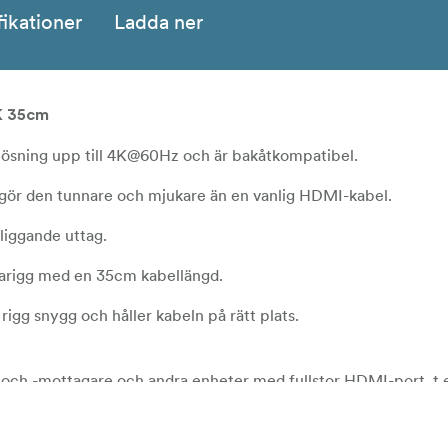
fikationer
Ladda ner
K 35cm
ösning upp till 4K@60Hz och är bakåtkompatibel.
gör den tunnare och mjukare än en vanlig HDMI-kabel.
lliggande uttag.
rarigg med en 35cm kabellängd.
rigg snygg och håller kabeln på rätt plats.
e och -mottagare och andra enheter med fullstor HDMI-port, 
, Atomos Ninja V, Hollyland Mars 400 mm.