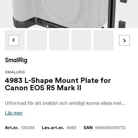
SMALLRIG
4983 L-Shape Mount Plate for
Canon EOS R5 Mark II
Utformad för att snabbt och smidigt kunna växla mellan liggande och stående orientering samtidigt som kamerahusets grepp förbättras.
Läs mer
130214
4983
6941590019772
Art.nr.
Lev.art.nr.
EAN