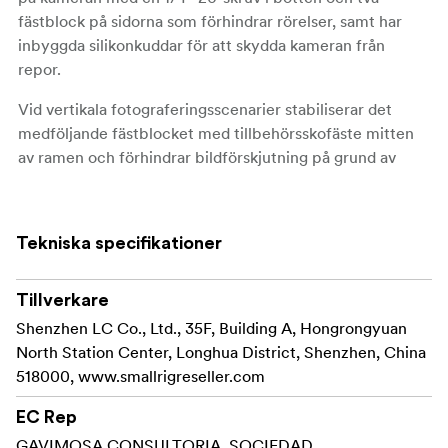
fästblock på sidorna som förhindrar rörelser, samt har
inbyggda silikonkuddar för att skydda kameran från
repor.
Vid vertikala fotograferingsscenarier stabiliserar det
medföljande fästblocket med tillbehörsskofäste mitten
av ramen och förhindrar bildförskjutning på grund av
deformation av sidopanelen. Det här fästblocket kan
användas för olika tillbehör med tillbehörssko, t.ex.
mikrofoner, videolampor, sändare och blixtar, vilket
Tekniska specifikationer
möjliggör smidig fotografering eller videografering.
Sidopanelen kan förlängas med 22,5 mm, vilket
Tillverkare
underlättar kabelhantering vid vertikal fotografering, och
Shenzhen LC Co., Ltd., 35F, Building A, Hongrongyuan
justeras fram och bak med 7,8 mm utan att hindra
North Station Center, Longhua District, Shenzhen, China
kamerans HDMI-, mikrofon- och andra gränssnitt på
518000, www.smallrigreseller.com
sidan.
EC Rep
Sidopanelens utformning gör att skärmen kan roteras ca
GAVIMOSA CONSULTORIA, SOCIEDAD