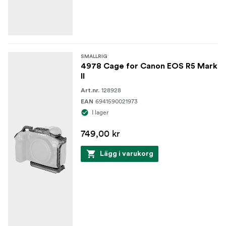
SMALLRIG
4978 Cage for Canon EOS R5 Mark
II
128928
Art.nr.
6941590021973
EAN
I lager
749,00 kr
Lägg i varukorg