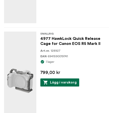
SMALLRIG
4977 HawkLock Quick Release
Cage for Canon EOS R5 Mark II
128927
Art.nr.
6941590019741
EAN
I lager
799,00 kr
Lägg i varukorg