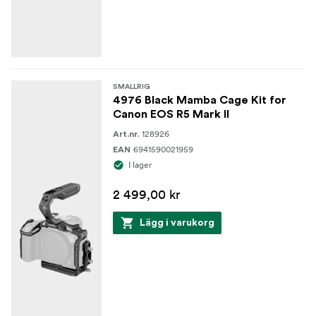
SMALLRIG
4976 Black Mamba Cage Kit for
Canon EOS R5 Mark II
128926
Art.nr.
6941590021959
EAN
I lager
2 499,00 kr
Lägg i varukorg