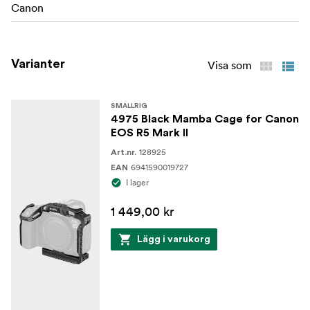
Canon
Kompatibilitet:
Canon EOS R5 Mark II
Varianter
Visa som
Innehåll:
1x L-formad monteringsplatta
SMALLRIG
4975 Black Mamba Cage for Canon
1x Monteringsblock med tillbehörsskofäste
EOS R5 Mark II
128925
1x Insexnyckel
Art.nr.
6941590019727
EAN
I lager
1 449,00 kr
Lägg i varukorg