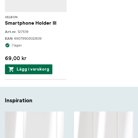
VELBON
Smartphone Holder III
127519
Art.nr.
4907990302809
EAN
I lager
69,00 kr
Lägg i varukorg
Inspiration