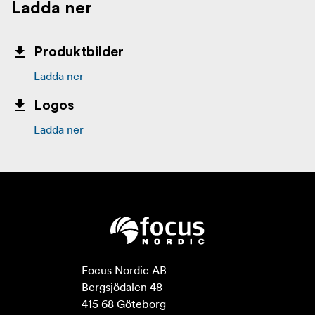
Ladda ner
Produktbilder
Ladda ner
Logos
Ladda ner
Focus Nordic AB

Bergsjödalen 48

415 68 Göteborg
