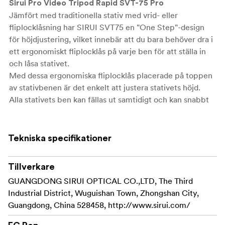
Sirui Pro Video Tripod Rapid SVT-75 Pro
Jämfört med traditionella stativ med vrid- eller
fliplocklåsning har SIRUI SVT75 en "One Step"-design
för höjdjustering, vilket innebär att du bara behöver dra i
ett ergonomiskt fliplocklås på varje ben för att ställa in
och låsa stativet.
Med dessa ergonomiska fliplocklås placerade på toppen
av stativbenen är det enkelt att justera stativets höjd.
Alla stativets ben kan fällas ut samtidigt och kan snabbt
justeras till den höjd du behöver, beroende på markytan -
vilket eliminerar behovet av att böja sig framåt eller
manuellt justera flera lås på varje ben. Även med tung
Tekniska specifikationer
utrustning kan höjdjusteringen i ett steg justeras upp och
ned snabbt och flexibelt, vilket är lämpligt för filmning
Tillverkare
med snabba förändringar.
GUANGDONG SIRUI OPTICAL CO.,LTD, The Third
Ergonomisk flip-lock-design gör det enkelt att använda
Industrial District, Wuguishan Town, Zhongshan City,
även med handskar, och med stark låskraft kan benen
Guangdong, China 528458, http://www.sirui.com/
låsas säkert.