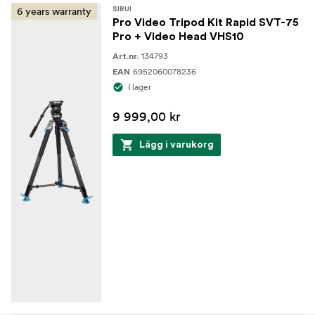
6 years warranty
SIRUI
Pro Video Tripod Kit Rapid SVT-75
Pro + Video Head VHS10
134793
Art.nr.
6952060078236
EAN
I lager
9 999,00 kr
Lägg i varukorg