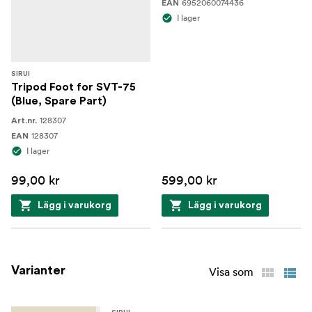
1x Sirui Pro Video Fluid Huvud SVH15
6952060074436
EAN
I lager
1x Sirui 75 mm Half-Bowl Quick Release Handle
1x Mittspridare
SIRUI
1x Bärhandtag
Tripod Foot for SVT-75
(Blue, Spare Part)
1x Bärväska
128307
Art.nr.
128307
EAN
3x Gummerade föttern.
I lager
99,00 kr
599,00 kr
Lägg i varukorg
Lägg i varukorg
Varianter
Visa som