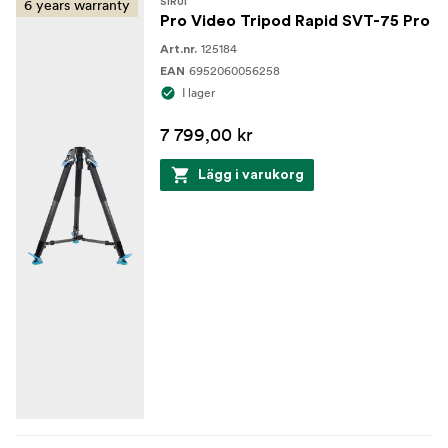
6 years warranty
SIRUI
Pro Video Tripod Rapid SVT-75 Pro
125184
Art.nr.
6952060056258
EAN
I lager
7 799,00 kr
Lägg i varukorg