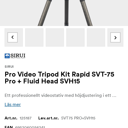
SIRUI
Pro Video Tripod Kit Rapid SVT-75
Pro + Fluid Head SVH15
Ett professionellt videostativ med höjdjustering i ett steg, som är snabbt och stabilt! Kitet innehåller Sirui Tripod SVT-75 Pro och Sirui Fluid Head SVH15
Läs mer
125187
SVT75 PRO+SVH15
Art.nr.
Lev.art.nr.
6952060056241
EAN