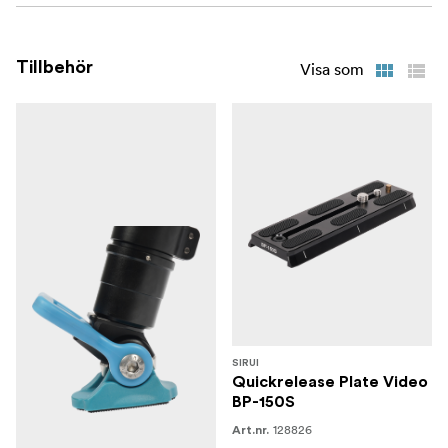
2 varv moturs, vilket bidrar till att öka effektiviteten och
låsningens styrka. Och det ger också en stabilare
montering än andra motsvarande produkter.
Tillbehör
Visa som
SVH15 Drag-Control Video Fluid Head och QH-75 Half-
Bowl Quick-Release Handle kan separeras och användas
oberoende av varandra.
Det gör att SVH15 Video Fluid Head också är kompatibel
med skenor / sliders.
Dessutom fungerar QH-75 Half-Bowl Quick-Release
Handle bra med andra huvud med platt bas för flexibel
användning.
Dubbla handtag. Vinkel- och längdjusterbart handtag
med gummihylsa förbättrar användarupplevelsen
SIRUI
Innehåll:
Quickrelease Plate Video
BP-150S
1x Sirui Pro Video Stativ SVT75 Pro
128826
Art.nr.