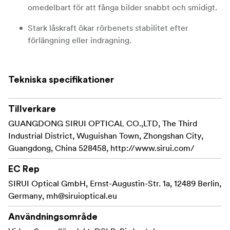
omedelbart för att fånga bilder snabbt och smidigt.
Stark låskraft ökar rörbenets stabilitet efter
förlängning eller indragning.
Ingen mittpelardesign förhindrar att den tunga
utrustningen skakar på grund av brist på tillräckligt
Tekniska specifikationer
med stöd.
Och samtidigt ger den smidig och kompakt design.
Tillverkare
GUANGDONG SIRUI OPTICAL CO.,LTD, The Third
Max höjd (inklusive VA-5X huvud) är 153 cm.
Industrial District, Wuguishan Town, Zhongshan City,
Den maximala belastningen på 18 kg och den
Guangdong, China 528458, http://www.sirui.com/
maximala rördiametern på 32 mm har stark
EC Rep
stabilitet, vilket gör det möjligt att bära tung
SIRUI Optical GmbH, Ernst-Augustin-Str. 1a, 12489 Berlin,
utrustning eller ett stort antal
Germany,
mh@siruioptical.eu
fotograferingstillbehör.
Halvautomatiska flipplås är utformade för att ge tre
Användningsområde
benvinkelalternativ; 22 °, 55 ° och 85 ° för att möta