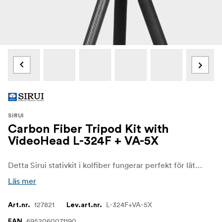
SIRUI
Carbon Fiber Tripod Kit with
VideoHead L-324F + VA-5X
Detta Sirui stativkit i kolfiber fungerar perfekt för lätta videokameror och tubkikare.
Läs mer
127821
L-324F+VA-5X
Art.nr.
Lev.art.nr.
6952060071190
EAN