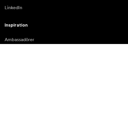
LinkedIn
Inspiration
Ambassadörer
Inspiration
Kampanjer
Nyhetssida
Mediabank
Firmware och
uppdateringar
Prenumerera på vårt nyhetsbrev