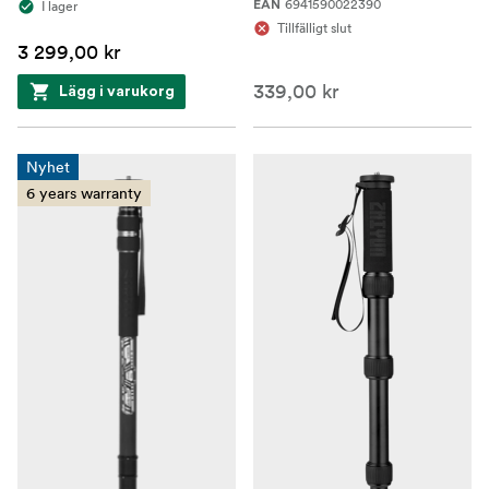
6941590022390
I lager
EAN
Tillfälligt slut
3 299,00 kr
339,00 kr
Lägg i varukorg
Nyhet
6 years warranty