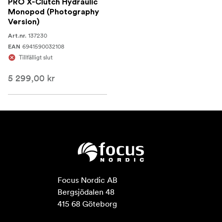
PRO X-Clutch Hydraulic
Monopod (Photography
Version)
137230
Art.nr.
6941590032108
EAN
Tillfälligt slut
5 299,00 kr
Focus Nordic AB

Bergsjödalen 48

415 68 Göteborg
