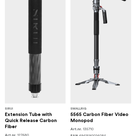
SIRUI
SMALLRIG
Extension Tube with
5565 Carbon Fiber Video
Quick Release Carbon
Monopod
Fiber
135710
Art.nr.
127680
Art.nr.
6941590026084
EAN