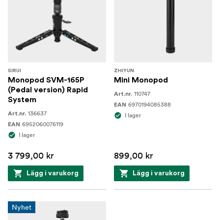
SIRUI
ZHIYUN
Monopod SVM-165P
Mini Monopod
(Pedal version) Rapid
110747
Art.nr.
System
6970194085388
EAN
136637
Art.nr.
I lager
6952060076119
EAN
I lager
3 799,00 kr
899,00 kr
Lägg i varukorg
Lägg i varukorg
Nyhet