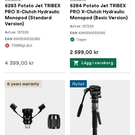
SMALLRIG
SMALLRIG
6283 Potato Jet TRIBEX
6284 Potato Jet TRIBEX
PRO X-Clutch Hydraulic
PRO X-Clutch Hydraulic
Monopod (Standard
Monopod (Basic Version)
Version)
137229
Art.nr.
137228
Art.nr.
6941590032092
EAN
6941590032085
EAN
I lager
Tillfälligt slut
2 599,00 kr
4 399,00 kr
Lägg i varukorg
6 years warranty
Nyhet