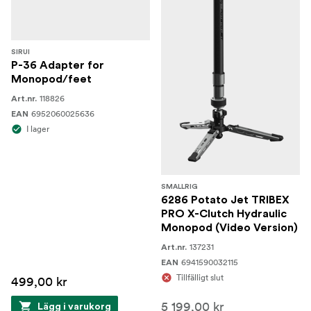
SIRUI
P-36 Adapter for
Monopod/feet
118826
Art.nr.
6952060025636
EAN
I lager
SMALLRIG
6286 Potato Jet TRIBEX
PRO X-Clutch Hydraulic
Monopod (Video Version)
137231
Art.nr.
6941590032115
EAN
Tillfälligt slut
499,00 kr
5 199,00 kr
Lägg i varukorg