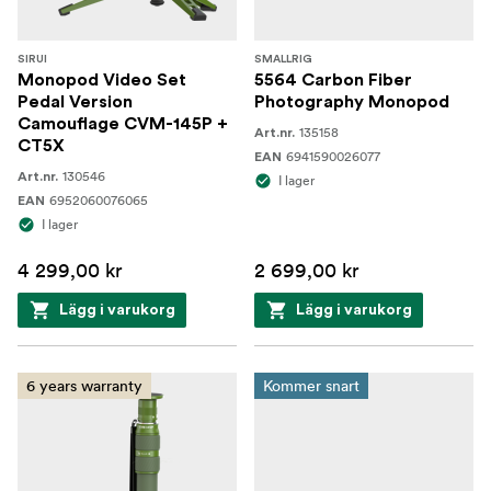
SIRUI
SMALLRIG
Monopod Video Set
5564 Carbon Fiber
Pedal Version
Photography Monopod
Camouflage CVM-145P +
135158
Art.nr.
CT5X
6941590026077
EAN
130546
Art.nr.
I lager
6952060076065
EAN
I lager
4 299,00 kr
2 699,00 kr
Lägg i varukorg
Lägg i varukorg
6 years warranty
Kommer snart