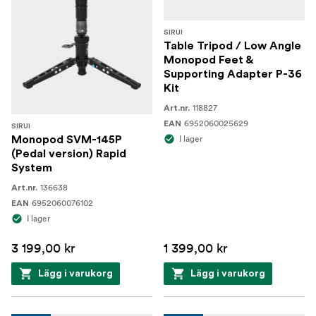
SIRUI
Table Tripod / Low Angle
Monopod Feet &
Supporting Adapter P-36
Kit
118827
Art.nr.
6952060025629
EAN
SIRUI
I lager
Monopod SVM-145P
(Pedal version) Rapid
System
136638
Art.nr.
6952060076102
EAN
I lager
3 199,00 kr
1 399,00 kr
Lägg i varukorg
Lägg i varukorg