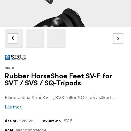
SIRUI
Rubber HorseShoe Feet SV-F for
SVT / SVS / SQ-Tripods
Placera dina Sirui SVT-, SVS- eller SQ-stativ säkert med dessa SV-F hästskofötter i gummi från Sirui.
Läs mer
128822
SV-F
Art.nr.
Lev.art.nr.
6952060074924
EAN