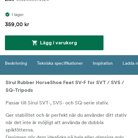
I lager
359,00 kr
Lägg i varukorg
Beskrivning
Tekniska specifikationer
Inspiration
Ladda n
Sirui Rubber HorseShoe Feet SV-F for SVT / SVS /
SQ-Tripods
Passar till Sirui SVT-, SVS- och SQ-serie stativ.
Ger stabilitet och är perfekt när du använder ditt stativ
när det inte är möjligt att använda de dubbla
spikfötterna.
Designen gör dem idealiska på hala eller glansiga golv.