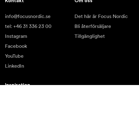
Kontakt
Om oss
info@focusnordic.se
Det här är Focus Nordic
tel: +46 31 336 23 00
Bli återförsäljare
Instagram
Tillgänglighet
Facebook
YouTube
LinkedIn
Inspiration
Ambassadörer
Inspiration
Kampanjer
Nyhetssida