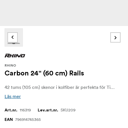
RHINO
Carbon 24" (60 cm) Rails
42 tums (105 cm) skenor i kolfiber är perfekta för Time-laps tagningar samt längre intervjuer.
Läs mer
116319
SKU209
Art.nr.
Lev.art.nr.
796914745365
EAN