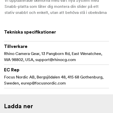
Vi uppdaterade skenorna med vårt nya System med
Snabb-platta som låter dig montera din slider på ett
stativ snabbt och enkelt, utan att behöva stå i obekväma
ställningar när du skall montera den.
Funktioner
Tekniska specifikationer
Snabbt att byta skenorna för att förändra din slider
Tillverkare
Ultralätt
Rhino Camera Gear, 13 Pangborn Rd, East Wenatchee,
Kolfiber i allra bästa kvalitet
WA 98802, USA,
support@rhinocg.com
Inkluderar det nya Tripod Quick Mount Systemet
EC Rep
Focus Nordic AB, Bergsjödalen 48, 415 68 Gothenburg,
Innnehåller:
Sweden,
eurep@focusnordic.com
24 tum(60 cm) skenor i kolfiber
Ladda ner