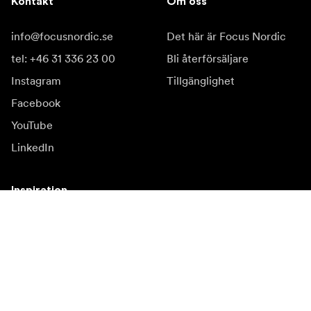
Kontakt
Om oss
info@focusnordic.se
Det här är Focus Nordic
tel: +46 31 336 23 00
Bli återförsäljare
Instagram
Tillgänglighet
Facebook
YouTube
LinkedIn
Inspiration
Ambassadörer
Inspiration
Kampanjer
Nyhetssida