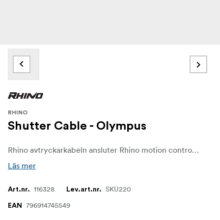
RHINO
Shutter Cable - Olympus
Rhino avtryckarkabeln ansluter Rhino motion control produkter till din kamera. Detta är viktigt för time-lapse-fotografering och låter dig aktivera kamerans exponering medan kameran är stilla
Läs mer
116328
SKU220
Art.nr.
Lev.art.nr.
796914745549
EAN