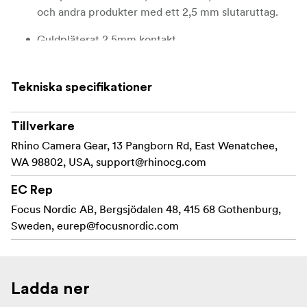
och andra produkter med ett 2,5 mm slutaruttag.
Guldpläterat 2.5mm kontakt
Rhino-blå färg med Rhino logo
Tekniska specifikationer
Inkluderar
Avtryckarkabel
Tillverkare
Rhino Camera Gear, 13 Pangborn Rd, East Wenatchee,
WA 98802, USA,
support@rhinocg.com
EC Rep
Focus Nordic AB, Bergsjödalen 48, 415 68 Gothenburg,
Sweden,
eurep@focusnordic.com
Ladda ner