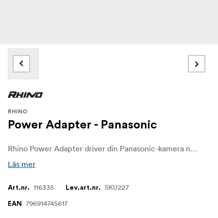
RHINO
Power Adapter - Panasonic
Rhino Power Adapter driver din Panasonic-kamera när den är ansluten till Rhino Arc II. Detta gör att du kan filma och intervjua eller göra en time-lapse och inte behöva oroa dig för att ladda din utrustning. Om du filmar under långa perioder måste du bara ladda en enda sak: Rhino Arc II.
Läs mer
116335
SKU227
Art.nr.
Lev.art.nr.
796914745617
EAN