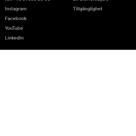
Instagram
Tillgänglighet
Facebook
YouTube
LinkedIn
Inspiration
Ambassadörer
Inspiration
Kampanjer
Nyhetssida
Mediabank
Firmware och
uppdateringar