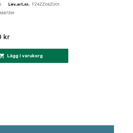
6
FZ4ZZ06Z001
Lev.art.nr.
8887391
 kr
Lägg i varukorg