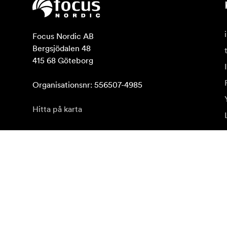
Focus Nordic AB

Bergsjödalen 48

415 68 Göteborg

Organisationsnr: 556507-4985
Hitta på karta
Prenumerera på vårt nyhetsbrev
Få de senaste produktnyheterna, inspiration och erb
Privatkund
Återförsäljare