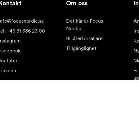
Kontakt
Om oss
In
info@focusnordic.se
Det här är Focus
Am
Nordic
tel: +46 31 336 23 00
In
Bli återförsäljare
Instagram
Ka
Tillgänglighet
Facebook
Ny
YouTube
Me
LinkedIn
Fi
up
judanden.