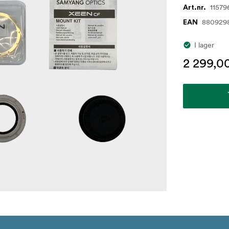
11579
Art.nr.
880929
EAN
I lager
2 299,00