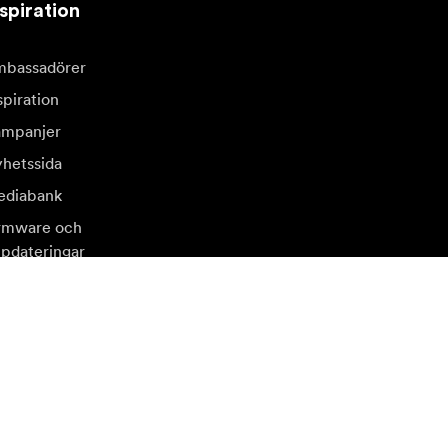
spiration
bassadörer
spiration
mpanjer
hetssida
diabank
rmware och
pdateringar